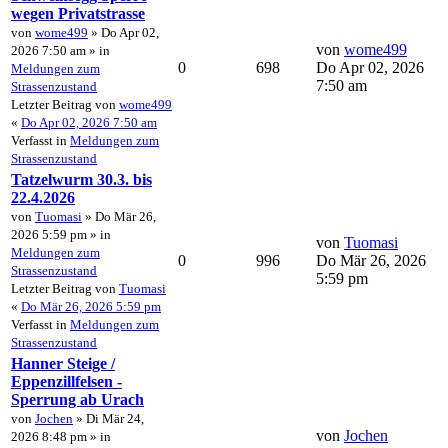
wegen Privatstrasse
von
wome499
» Do Apr 02,
von
wome499
2026 7:50 am » in
0
698
Do Apr 02, 2026
Meldungen zum
7:50 am
Strassenzustand
Letzter Beitrag von
wome499
«
Do Apr 02, 2026 7:50 am
Verfasst in
Meldungen zum
Strassenzustand
Tatzelwurm 30.3. bis
22.4.2026
von
Tuomasi
» Do Mär 26,
2026 5:59 pm » in
von
Tuomasi
Meldungen zum
0
996
Do Mär 26, 2026
Strassenzustand
5:59 pm
Letzter Beitrag von
Tuomasi
«
Do Mär 26, 2026 5:59 pm
Verfasst in
Meldungen zum
Strassenzustand
Hanner Steige /
Eppenzillfelsen -
Sperrung ab Urach
von
Jochen
» Di Mär 24,
von
Jochen
2026 8:48 pm » in