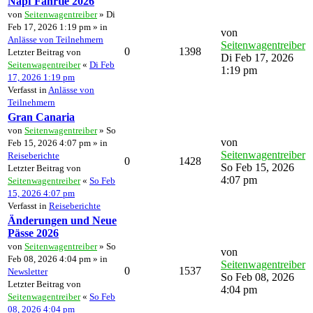
Napf Fährtle 2026
von
Seitenwagentreiber
» Di
Feb 17, 2026 1:19 pm » in
von
Anlässe von Teilnehmern
Seitenwagentreiber
0
1398
Letzter Beitrag von
Di Feb 17, 2026
Seitenwagentreiber
«
Di Feb
1:19 pm
17, 2026 1:19 pm
Verfasst in
Anlässe von
Teilnehmern
Gran Canaria
von
Seitenwagentreiber
» So
von
Feb 15, 2026 4:07 pm » in
Seitenwagentreiber
Reiseberichte
0
1428
So Feb 15, 2026
Letzter Beitrag von
4:07 pm
Seitenwagentreiber
«
So Feb
15, 2026 4:07 pm
Verfasst in
Reiseberichte
Änderungen und Neue
Pässe 2026
von
Seitenwagentreiber
» So
von
Feb 08, 2026 4:04 pm » in
Seitenwagentreiber
0
1537
Newsletter
So Feb 08, 2026
Letzter Beitrag von
4:04 pm
Seitenwagentreiber
«
So Feb
08, 2026 4:04 pm