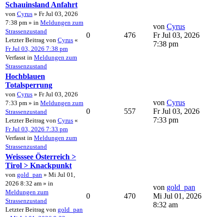
Schauinsland Anfahrt
von
Cyrus
» Fr Jul 03, 2026
7:38 pm » in
Meldungen zum
von
Cyrus
Strassenzustand
0
476
Fr Jul 03, 2026
Letzter Beitrag von
Cyrus
«
7:38 pm
Fr Jul 03, 2026 7:38 pm
Verfasst in
Meldungen zum
Strassenzustand
Hochblauen
Totalsperrung
von
Cyrus
» Fr Jul 03, 2026
von
Cyrus
7:33 pm » in
Meldungen zum
0
557
Fr Jul 03, 2026
Strassenzustand
7:33 pm
Letzter Beitrag von
Cyrus
«
Fr Jul 03, 2026 7:33 pm
Verfasst in
Meldungen zum
Strassenzustand
Weisssee Österreich >
Tirol > Knackpunkt
von
gold_pan
» Mi Jul 01,
2026 8:32 am » in
von
gold_pan
Meldungen zum
0
470
Mi Jul 01, 2026
Strassenzustand
8:32 am
Letzter Beitrag von
gold_pan