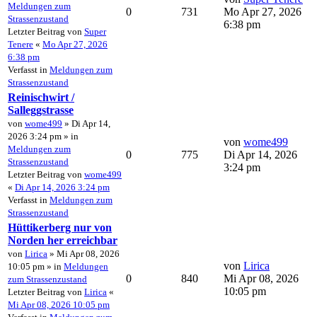
Meldungen zum
0
731
Mo Apr 27, 2026
Strassenzustand
6:38 pm
Letzter Beitrag von
Super
Tenere
«
Mo Apr 27, 2026
6:38 pm
Verfasst in
Meldungen zum
Strassenzustand
Reinischwirt /
Salleggstrasse
von
wome499
» Di Apr 14,
2026 3:24 pm » in
von
wome499
Meldungen zum
0
775
Di Apr 14, 2026
Strassenzustand
3:24 pm
Letzter Beitrag von
wome499
«
Di Apr 14, 2026 3:24 pm
Verfasst in
Meldungen zum
Strassenzustand
Hüttikerberg nur von
Norden her erreichbar
von
Lirica
» Mi Apr 08, 2026
von
Lirica
10:05 pm » in
Meldungen
0
840
Mi Apr 08, 2026
zum Strassenzustand
10:05 pm
Letzter Beitrag von
Lirica
«
Mi Apr 08, 2026 10:05 pm