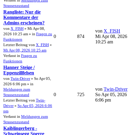
Verfasst in
Meldungen zum
Strassenzustand
Rangliste: Nur die
Kommentare der
Admins erscheinen?
von
X_FISH
» Mi Apr 08,
von
X_FISH
2026 10:25 am » in
Fragen zu
0
874
Mi Apr 08, 2026
Funktionen
10:25 am
Letzter Beitrag von
X_FISH
«
Mi Apr 08, 2026 10:25 am
Verfasst in
Fragen zu
Funktionen
Hanner Steige /
Eppenzillfelsen
von
Twin-Driver
» So Apr 05,
2026 6:06 pm » in
von
Twin-Driver
Meldungen zum
0
725
So Apr 05, 2026
Strassenzustand
6:06 pm
Letzter Beitrag von
Twin-
Driver
«
So Apr 05, 2026 6:06
pm
Verfasst in
Meldungen zum
Strassenzustand
Kaiblingerberg -
Schweinsegg Sperre