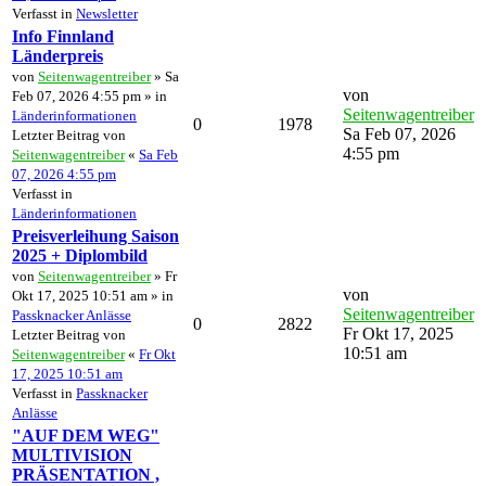
Verfasst in
Newsletter
Info Finnland
Länderpreis
von
Seitenwagentreiber
» Sa
von
Feb 07, 2026 4:55 pm » in
Seitenwagentreiber
Länderinformationen
0
1978
Sa Feb 07, 2026
Letzter Beitrag von
4:55 pm
Seitenwagentreiber
«
Sa Feb
07, 2026 4:55 pm
Verfasst in
Länderinformationen
Preisverleihung Saison
2025 + Diplombild
von
Seitenwagentreiber
» Fr
von
Okt 17, 2025 10:51 am » in
Seitenwagentreiber
Passknacker Anlässe
0
2822
Fr Okt 17, 2025
Letzter Beitrag von
10:51 am
Seitenwagentreiber
«
Fr Okt
17, 2025 10:51 am
Verfasst in
Passknacker
Anlässe
"AUF DEM WEG"
MULTIVISION
PRÄSENTATION ,