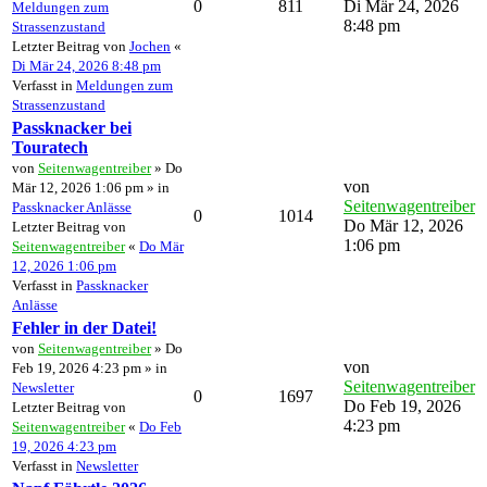
0
811
Di Mär 24, 2026
Meldungen zum
8:48 pm
Strassenzustand
Letzter Beitrag von
Jochen
«
Di Mär 24, 2026 8:48 pm
Verfasst in
Meldungen zum
Strassenzustand
Passknacker bei
Touratech
von
Seitenwagentreiber
» Do
von
Mär 12, 2026 1:06 pm » in
Seitenwagentreiber
Passknacker Anlässe
0
1014
Do Mär 12, 2026
Letzter Beitrag von
1:06 pm
Seitenwagentreiber
«
Do Mär
12, 2026 1:06 pm
Verfasst in
Passknacker
Anlässe
Fehler in der Datei!
von
Seitenwagentreiber
» Do
von
Feb 19, 2026 4:23 pm » in
Seitenwagentreiber
Newsletter
0
1697
Do Feb 19, 2026
Letzter Beitrag von
4:23 pm
Seitenwagentreiber
«
Do Feb
19, 2026 4:23 pm
Verfasst in
Newsletter