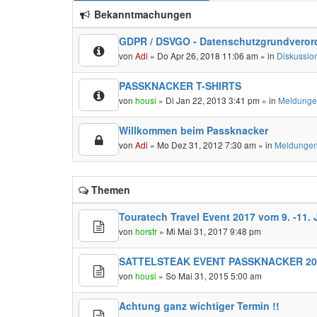
Bekanntmachungen
GDPR / DSVGO - Datenschutzgrundveror
von
Adi
» Do Apr 26, 2018 11:06 am » in
Diskussio
PASSKNACKER T-SHIRTS
von
housi
» Di Jan 22, 2013 3:41 pm » in
Meldunge
Willkommen beim Passknacker
von
Adi
» Mo Dez 31, 2012 7:30 am » in
Meldungen
Themen
Touratech Travel Event 2017 vom 9. -11. 
von
horstr
» Mi Mai 31, 2017 9:48 pm
SATTELSTEAK EVENT PASSKNACKER 20
von
housi
» So Mai 31, 2015 5:00 am
Achtung ganz wichtiger Termin !!