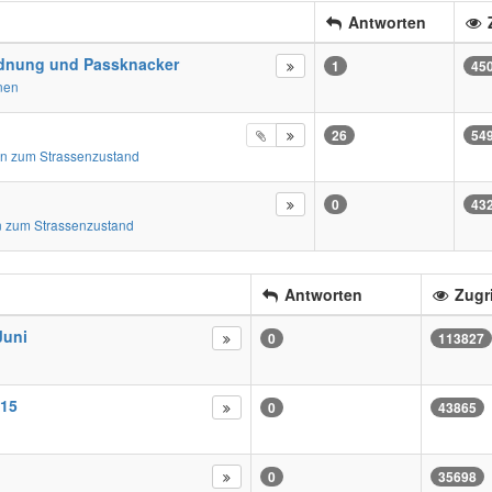
Antworten
Z
dnung und Passknacker
1
45
nen
26
54
n zum Strassenzustand
0
43
 zum Strassenzustand
Antworten
Zugri
Juni
0
113827
15
0
43865
0
35698