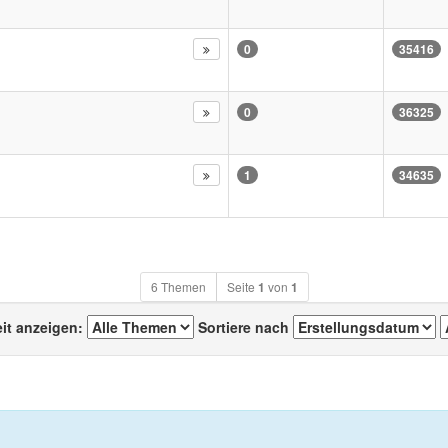
0
35416
0
36325
1
34635
6 Themen
Seite
1
von
1
eit anzeigen:
Sortiere nach