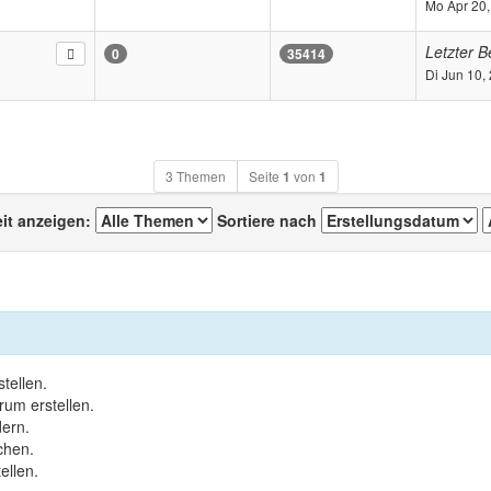
m
Mo Apr 20,
Letzter B
0
35414
Di Jun 10,
3 Themen
Seite
1
von
1
eit anzeigen:
Sortiere nach
tellen.
um erstellen.
ern.
chen.
ellen.