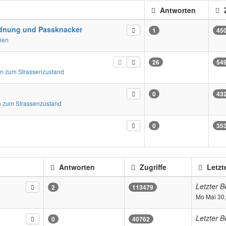
Antworten
Z
dnung und Passknacker
1
45
nen
26
54
n zum Strassenzustand
0
43
 zum Strassenzustand
0
35
Antworten
Zugriffe
Letzt
Letzter B
2
113479
Mo Mai 30
Letzter B
0
40762