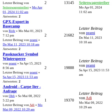
2
13145
Seitenwagentreiber
Letzter Beitrag von
Seitenwagentreiber
«
Mo Apr
Mo Apr 01, 2024
01, 2024 11:02 am
11:02 am
Antworten:
2
GPX-Export in
Basecamp
Letzter Beitrag
von
Röfe
» Mo Mai 01, 2023
von
prami
2
21682
7:12 pm
Do Mai 11, 2023
Letzter Beitrag von
prami
«
10:18 am
Do Mai 11, 2023 10:18 am
Antworten:
2
Passknacker Symbol
Wintersperre
Letzter Beitrag
von
prami
» Sa Apr 15, 2023
von
prami
2
19888
8:56 am
Sa Apr 15, 2023 11:53
Letzter Beitrag von
prami
«
am
Sa Apr 15, 2023 11:53 am
Antworten:
2
Android - Carpe Iter -
Anfrage
Letzter Beitrag
von
Oldi
» So Mai 08, 2022
von
Adi
1
19370
5:22 pm
Mo Mai 09, 2022
Letzter Beitrag von
Adi
«
Mo
10:29 am
Mai 09, 2022 10:29 am