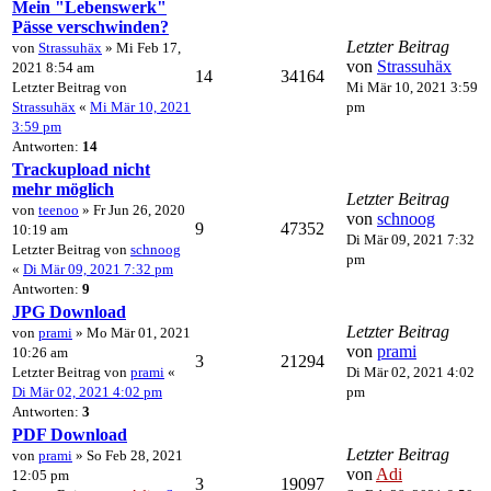
Mein "Lebenswerk"
Pässe verschwinden?
Letzter Beitrag
von
Strassuhäx
» Mi Feb 17,
von
Strassuhäx
2021 8:54 am
14
34164
Letzter Beitrag von
Mi Mär 10, 2021 3:59
Strassuhäx
«
Mi Mär 10, 2021
pm
3:59 pm
Antworten:
14
Trackupload nicht
mehr möglich
Letzter Beitrag
von
teenoo
» Fr Jun 26, 2020
von
schnoog
9
47352
10:19 am
Di Mär 09, 2021 7:32
Letzter Beitrag von
schnoog
pm
«
Di Mär 09, 2021 7:32 pm
Antworten:
9
JPG Download
Letzter Beitrag
von
prami
» Mo Mär 01, 2021
von
prami
10:26 am
3
21294
Letzter Beitrag von
prami
«
Di Mär 02, 2021 4:02
Di Mär 02, 2021 4:02 pm
pm
Antworten:
3
PDF Download
Letzter Beitrag
von
prami
» So Feb 28, 2021
von
Adi
12:05 pm
3
19097