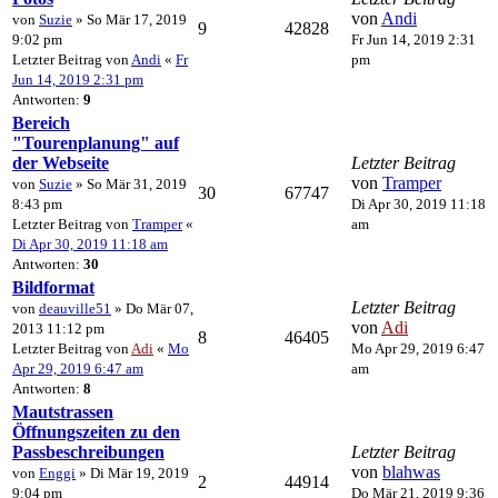
von
Andi
von
Suzie
» So Mär 17, 2019
9
42828
9:02 pm
Fr Jun 14, 2019 2:31
Letzter Beitrag von
Andi
«
Fr
pm
Jun 14, 2019 2:31 pm
Antworten:
9
Bereich
"Tourenplanung" auf
der Webseite
Letzter Beitrag
von
Tramper
von
Suzie
» So Mär 31, 2019
30
67747
8:43 pm
Di Apr 30, 2019 11:18
Letzter Beitrag von
Tramper
«
am
Di Apr 30, 2019 11:18 am
Antworten:
30
Bildformat
Letzter Beitrag
von
deauville51
» Do Mär 07,
von
Adi
2013 11:12 pm
8
46405
Letzter Beitrag von
Adi
«
Mo
Mo Apr 29, 2019 6:47
Apr 29, 2019 6:47 am
am
Antworten:
8
Mautstrassen
Öffnungszeiten zu den
Passbeschreibungen
Letzter Beitrag
von
blahwas
von
Enggi
» Di Mär 19, 2019
2
44914
9:04 pm
Do Mär 21, 2019 9:36