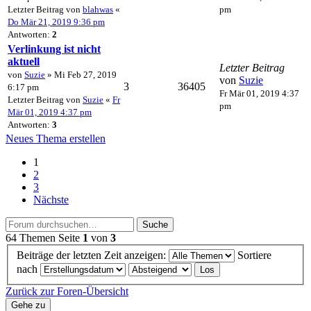
Letzter Beitrag von
blahwas
«
pm
Do Mär 21, 2019 9:36 pm
Antworten:
2
Verlinkung ist nicht
aktuell
Letzter Beitrag
von
Suzie
» Mi Feb 27, 2019
von
Suzie
3
36405
6:17 pm
Fr Mär 01, 2019 4:37
Letzter Beitrag von
Suzie
«
Fr
pm
Mär 01, 2019 4:37 pm
Antworten:
3
Neues Thema erstellen
1
2
3
Nächste
Suche
64 Themen
Seite
1
von
3
Beiträge der letzten Zeit anzeigen:
Sortiere
nach
Zurück zur Foren-Übersicht
Gehe zu