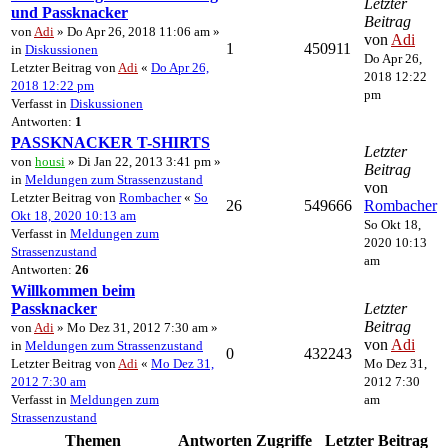
Letzter
und Passknacker
Beitrag
von
Adi
» Do Apr 26, 2018 11:06 am »
von
Adi
1
450911
in
Diskussionen
Do Apr 26,
Letzter Beitrag von
Adi
«
Do Apr 26,
2018 12:22
2018 12:22 pm
pm
Verfasst in
Diskussionen
Antworten:
1
PASSKNACKER T-SHIRTS
Letzter
von
housi
» Di Jan 22, 2013 3:41 pm »
Beitrag
in
Meldungen zum Strassenzustand
von
Letzter Beitrag von
Rombacher
«
So
26
549666
Rombacher
Okt 18, 2020 10:13 am
So Okt 18,
Verfasst in
Meldungen zum
2020 10:13
Strassenzustand
am
Antworten:
26
Willkommen beim
Passknacker
Letzter
Beitrag
von
Adi
» Mo Dez 31, 2012 7:30 am »
von
Adi
in
Meldungen zum Strassenzustand
0
432243
Letzter Beitrag von
Adi
«
Mo Dez 31,
Mo Dez 31,
2012 7:30 am
2012 7:30
Verfasst in
Meldungen zum
am
Strassenzustand
Themen
Antworten
Zugriffe
Letzter Beitrag