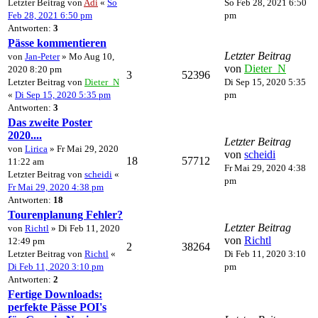
Letzter Beitrag von
Adi
«
So
So Feb 28, 2021 6:50
Feb 28, 2021 6:50 pm
pm
Antworten:
3
Pässe kommentieren
Letzter Beitrag
von
Jan-Peter
» Mo Aug 10,
von
Dieter_N
2020 8:20 pm
3
52396
Letzter Beitrag von
Dieter_N
Di Sep 15, 2020 5:35
«
Di Sep 15, 2020 5:35 pm
pm
Antworten:
3
Das zweite Poster
2020....
Letzter Beitrag
von
Lirica
» Fr Mai 29, 2020
von
scheidi
18
57712
11:22 am
Fr Mai 29, 2020 4:38
Letzter Beitrag von
scheidi
«
pm
Fr Mai 29, 2020 4:38 pm
Antworten:
18
Tourenplanung Fehler?
Letzter Beitrag
von
Richtl
» Di Feb 11, 2020
von
Richtl
12:49 pm
2
38264
Letzter Beitrag von
Richtl
«
Di Feb 11, 2020 3:10
Di Feb 11, 2020 3:10 pm
pm
Antworten:
2
Fertige Downloads:
perfekte Pässe POI's