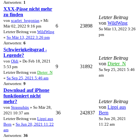
Antworten:
1
XXX-Pässe nicht mehr
zu finden
Letzter Beitrag
von
scarlet_begonias
» Mi
von
WildWing
6
23898
Mär 02, 2022 9:16 pm
So Mär 13, 2022 3:26
Letzter Beitrag von
WildWing
pm
«
So Mär 13, 2022 3:26 pm
Antworten:
6
Schwierigkeitsgrad -
Legende?
Letzter Beitrag
von
Oldi
» Do Feb 18, 2021
von
Dieter_N
9
31892
5:53 pm
Sa Sep 25, 2021 5:46
Letzter Beitrag von
Dieter_N
am
«
Sa Sep 25, 2021 5:46 am
Antworten:
9
Download auf iPhone
funktioniert nicht
mehr?
Letzter Beitrag
von
Lippi aus
von
Strassuhäx
» So Mär 28,
36
242837
Bern
2021 10:37 am
Letzter Beitrag von
Lippi aus
So Jun 20, 2021
Bern
«
So Jun 20, 2021 11:22
11:22 am
am
Antworten:
36