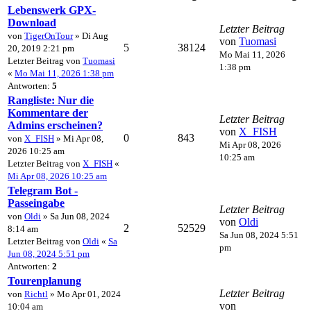
Lebenswerk GPX-
Download
Letzter Beitrag
von
TigerOnTour
» Di Aug
von
Tuomasi
5
38124
20, 2019 2:21 pm
Mo Mai 11, 2026
Letzter Beitrag von
Tuomasi
1:38 pm
«
Mo Mai 11, 2026 1:38 pm
Antworten:
5
Rangliste: Nur die
Kommentare der
Letzter Beitrag
Admins erscheinen?
von
X_FISH
0
843
von
X_FISH
» Mi Apr 08,
Mi Apr 08, 2026
2026 10:25 am
10:25 am
Letzter Beitrag von
X_FISH
«
Mi Apr 08, 2026 10:25 am
Telegram Bot -
Passeingabe
Letzter Beitrag
von
Oldi
» Sa Jun 08, 2024
von
Oldi
2
52529
8:14 am
Sa Jun 08, 2024 5:51
Letzter Beitrag von
Oldi
«
Sa
pm
Jun 08, 2024 5:51 pm
Antworten:
2
Tourenplanung
Letzter Beitrag
von
Richtl
» Mo Apr 01, 2024
von
10:04 am