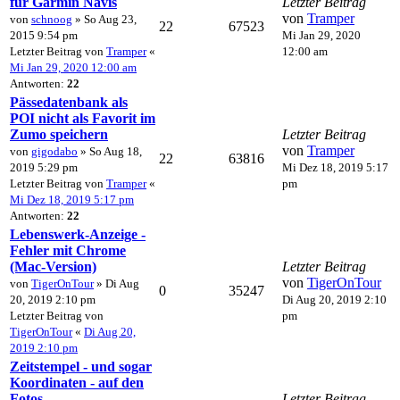
für Garmin Navis
Letzter Beitrag
von
Tramper
von
schnoog
» So Aug 23,
22
67523
2015 9:54 pm
Mi Jan 29, 2020
Letzter Beitrag von
Tramper
«
12:00 am
Mi Jan 29, 2020 12:00 am
Antworten:
22
Pässedatenbank als
POI nicht als Favorit im
Zumo speichern
Letzter Beitrag
von
Tramper
von
gigodabo
» So Aug 18,
22
63816
2019 5:29 pm
Mi Dez 18, 2019 5:17
Letzter Beitrag von
Tramper
«
pm
Mi Dez 18, 2019 5:17 pm
Antworten:
22
Lebenswerk-Anzeige -
Fehler mit Chrome
(Mac-Version)
Letzter Beitrag
von
TigerOnTour
von
TigerOnTour
» Di Aug
0
35247
20, 2019 2:10 pm
Di Aug 20, 2019 2:10
Letzter Beitrag von
pm
TigerOnTour
«
Di Aug 20,
2019 2:10 pm
Zeitstempel - und sogar
Koordinaten - auf den
Fotos
Letzter Beitrag