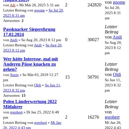
von
gnome
2
242820
von
Adi
» Mi Mär 26, 2025 5:31 am
So Jul 20,
Letzter Beitrag von
gnome
«
So Jul 20,
2025 8:31
2025 8:31 am
am
Antworten:
2
Letzter
Passknacker Siegerehrung
Beitrag
17.02.2024
von
Andi
0
30027
von
Andi
» So Aug 20, 2023 8:12 pm
So Aug 20,
Letzter Beitrag von
Andi
«
So Aug 20,
2023 8:12
2023 8:12 pm
pm
Wer hätte Interesse, mal mit
Anderen Pässe knacken zu
Letzter
gehen?
Beitrag
von
Oldi
von
Suzie
» So Mär 03, 2019 12:27
15
50791
pm
So Jun 11,
Letzter Beitrag von
Oldi
«
So Jun 11,
2023 8:32
2023 8:32 pm
pm
Antworten:
15
Polen Länderwertung 2022
Letzter
Mitfahrer
Beitrag
von
von
gsrobert
» Di Jan 25, 2022 6:49
2
16276
gsrobert
pm
Letzter Beitrag von
gsrobert
«
Mi Jan
Mi Jan 26,
26, 2022 4:43 pm
2022 4:43