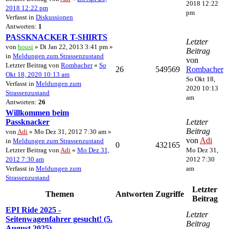
2018 12:22
2018 12:22 pm
pm
Verfasst in
Diskussionen
Antworten:
1
PASSKNACKER T-SHIRTS
Letzter
von
housi
» Di Jan 22, 2013 3:41 pm »
Beitrag
in
Meldungen zum Strassenzustand
von
Letzter Beitrag von
Rombacher
«
So
26
549569
Rombacher
Okt 18, 2020 10:13 am
So Okt 18,
Verfasst in
Meldungen zum
2020 10:13
Strassenzustand
am
Antworten:
26
Willkommen beim
Passknacker
Letzter
Beitrag
von
Adi
» Mo Dez 31, 2012 7:30 am »
von
Adi
in
Meldungen zum Strassenzustand
0
432165
Letzter Beitrag von
Adi
«
Mo Dez 31,
Mo Dez 31,
2012 7:30 am
2012 7:30
Verfasst in
Meldungen zum
am
Strassenzustand
Letzter
Themen
Antworten
Zugriffe
Beitrag
EPI Ride 2025 -
Letzter
Seitenwagenfahrer gesucht! (5.
Beitrag
August 2025)