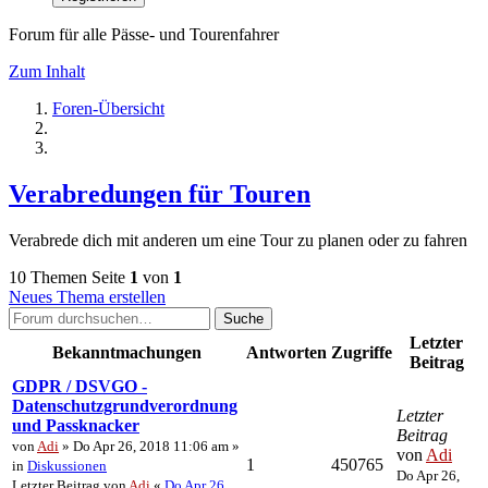
Forum für alle Pässe- und Tourenfahrer
Zum Inhalt
Foren-Übersicht
Verabredungen für Touren
Verabrede dich mit anderen um eine Tour zu planen oder zu fahren
10 Themen
Seite
1
von
1
Neues Thema erstellen
Suche
Letzter
Bekanntmachungen
Antworten
Zugriffe
Beitrag
GDPR / DSVGO -
Datenschutzgrundverordnung
Letzter
und Passknacker
Beitrag
von
Adi
» Do Apr 26, 2018 11:06 am »
von
Adi
1
450765
in
Diskussionen
Do Apr 26,
Letzter Beitrag von
Adi
«
Do Apr 26,