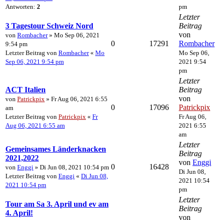
Antworten:
2
pm
Letzter
3 Tagestour Schweiz Nord
Beitrag
von
von
Rombacher
» Mo Sep 06, 2021
0
17291
Rombacher
9:54 pm
Letzter Beitrag von
Rombacher
«
Mo
Mo Sep 06,
Sep 06, 2021 9:54 pm
2021 9:54
pm
Letzter
ACT Italien
Beitrag
von
von
Patrickpix
» Fr Aug 06, 2021 6:55
0
17096
Patrickpix
am
Letzter Beitrag von
Patrickpix
«
Fr
Fr Aug 06,
Aug 06, 2021 6:55 am
2021 6:55
am
Letzter
Gemeinsames Länderknacken
Beitrag
2021,2022
von
Enggi
0
16428
von
Enggi
» Di Jun 08, 2021 10:54 pm
Di Jun 08,
Letzter Beitrag von
Enggi
«
Di Jun 08,
2021 10:54
2021 10:54 pm
pm
Letzter
Tour am Sa 3. April und ev am
Beitrag
4. April!
von