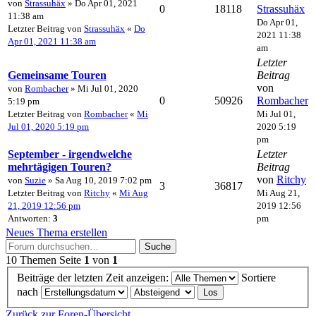
von
Strassuhäx
» Do Apr 01, 2021
0
18118
Strassuhäx
11:38 am
Do Apr 01,
Letzter Beitrag von
Strassuhäx
«
Do
2021 11:38
Apr 01, 2021 11:38 am
am
Letzter
Gemeinsame Touren
Beitrag
von
von
Rombacher
» Mi Jul 01, 2020
0
50926
Rombacher
5:19 pm
Letzter Beitrag von
Rombacher
«
Mi
Mi Jul 01,
Jul 01, 2020 5:19 pm
2020 5:19
pm
September - irgendwelche
Letzter
mehrtägigen Touren?
Beitrag
von
Ritchy
von
Suzie
» Sa Aug 10, 2019 7:02 pm
3
36817
Letzter Beitrag von
Ritchy
«
Mi Aug
Mi Aug 21,
21, 2019 12:56 pm
2019 12:56
Antworten:
3
pm
Neues Thema erstellen
Suche
10 Themen
Seite
1
von
1
Beiträge der letzten Zeit anzeigen:
Sortiere
nach
Zurück zur Foren-Übersicht