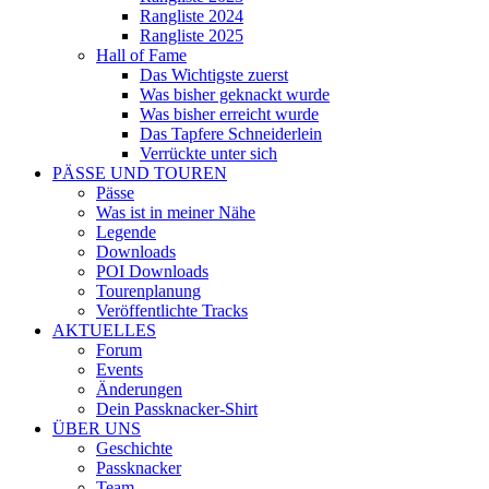
Rangliste 2024
Rangliste 2025
Hall of Fame
Das Wichtigste zuerst
Was bisher geknackt wurde
Was bisher erreicht wurde
Das Tapfere Schneiderlein
Verrückte unter sich
PÄSSE UND TOUREN
Pässe
Was ist in meiner Nähe
Legende
Downloads
POI Downloads
Tourenplanung
Veröffentlichte Tracks
AKTUELLES
Forum
Events
Änderungen
Dein Passknacker-Shirt
ÜBER UNS
Geschichte
Passknacker
Team