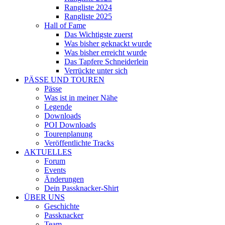
Rangliste 2024
Rangliste 2025
Hall of Fame
Das Wichtigste zuerst
Was bisher geknackt wurde
Was bisher erreicht wurde
Das Tapfere Schneiderlein
Verrückte unter sich
PÄSSE UND TOUREN
Pässe
Was ist in meiner Nähe
Legende
Downloads
POI Downloads
Tourenplanung
Veröffentlichte Tracks
AKTUELLES
Forum
Events
Änderungen
Dein Passknacker-Shirt
ÜBER UNS
Geschichte
Passknacker
Team