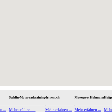
Stehlin-Motorradtraining
drivent.ch
Motosport Hohmann
Hofg
n ...
Mehr erfahren ...
Mehr erfahren ...
Mehr erfahren ...
Mehr 