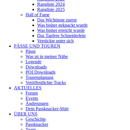
Rangliste 2024
Rangliste 2025
Hall of Fame
Das Wichtigste zuerst
Was bisher geknackt wurde
Was bisher erreicht wurde
Das Tapfere Schneiderlein
Verrückte unter sich
PÄSSE UND TOUREN
Pässe
Was ist in meiner Nähe
Legende
Downloads
POI Downloads
Tourenplanung
Veröffentlichte Tracks
AKTUELLES
Forum
Events
Änderungen
Dein Passknacker-Shirt
ÜBER UNS
Geschichte
Passknacker
Team