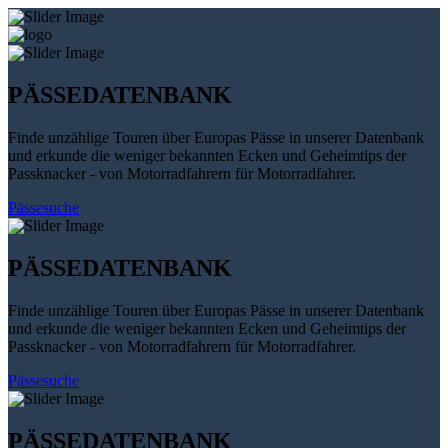
PÄSSEDATENBANK
Finde unzählige Touren über Europas Pässe in unserer Datenbank
und erkunde die weniger bekannten Ecken und Geheimtips der
Passknacker - von Motorradfahrern für Motorradfahrer.
Pässesuche
PÄSSEDATENBANK
Finde unzählige Touren über Europas Pässe in unserer Datenbank
und erkunde die weniger bekannten Ecken und Geheimtips der
Passknacker - von Motorradfahrern für Motorradfahrer.
Pässesuche
PÄSSEDATENBANK