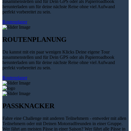
zusammenstellen und für Dein GPS oder als Papierroadbook
herunterladen um für deine nächste Reise ohne viel Aufwand
perfekt vorbereitet zu sein.
Routenplaner
ROUTENPLANUNG
Du kannst mit ein paar wenigen Klicks Deine eigene Tour
zusammenstellen und für Dein GPS oder als Papierroadbook
herunterladen um für deine nächste Reise ohne viel Aufwand
perfekt vorbereitet zu sein.
Routenplaner
PASSKNACKER
Fahre eine Challenge mit anderen Teilnehmern - entweder mit allen
Teilnehmern oder mit Deinen Motorradfreunden in einer Gruppe.
Wer fährt am meisten Pässe in einer Saison? Wer fährt alle Pässe in