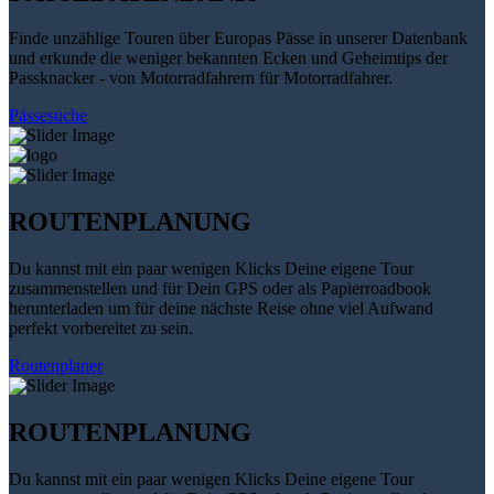
Finde unzählige Touren über Europas Pässe in unserer Datenbank
und erkunde die weniger bekannten Ecken und Geheimtips der
Passknacker - von Motorradfahrern für Motorradfahrer.
Pässesuche
ROUTENPLANUNG
Du kannst mit ein paar wenigen Klicks Deine eigene Tour
zusammenstellen und für Dein GPS oder als Papierroadbook
herunterladen um für deine nächste Reise ohne viel Aufwand
perfekt vorbereitet zu sein.
Routenplaner
ROUTENPLANUNG
Du kannst mit ein paar wenigen Klicks Deine eigene Tour