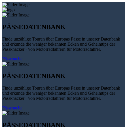
PÄSSEDATENBANK
Finde unzählige Touren über Europas Pässe in unserer Datenbank
und erkunde die weniger bekannten Ecken und Geheimtips der
Passknacker - von Motorradfahrern für Motorradfahrer.
Pässesuche
PÄSSEDATENBANK
Finde unzählige Touren über Europas Pässe in unserer Datenbank
und erkunde die weniger bekannten Ecken und Geheimtips der
Passknacker - von Motorradfahrern für Motorradfahrer.
Pässesuche
PÄSSEDATENBANK