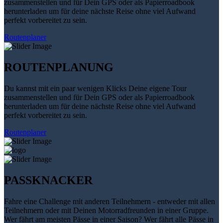
zusammenstellen und für Dein GPS oder als Papierroadbook
herunterladen um für deine nächste Reise ohne viel Aufwand
perfekt vorbereitet zu sein.
Routenplaner
ROUTENPLANUNG
Du kannst mit ein paar wenigen Klicks Deine eigene Tour
zusammenstellen und für Dein GPS oder als Papierroadbook
herunterladen um für deine nächste Reise ohne viel Aufwand
perfekt vorbereitet zu sein.
Routenplaner
PASSKNACKER
Fahre eine Challenge mit anderen Teilnehmern - entweder mit allen
Teilnehmern oder mit Deinen Motorradfreunden in einer Gruppe.
Wer fährt am meisten Pässe in einer Saison? Wer fährt alle Pässe in