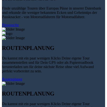
Finde unzählige Touren über Europas Pässe in unserer Datenbank
und erkunde die weniger bekannten Ecken und Geheimtips der
Passknacker - von Motorradfahrern für Motorradfahrer.
Pässesuche
ROUTENPLANUNG
Du kannst mit ein paar wenigen Klicks Deine eigene Tour
zusammenstellen und für Dein GPS oder als Papierroadbook
herunterladen um für deine nächste Reise ohne viel Aufwand
perfekt vorbereitet zu sein.
Routenplaner
ROUTENPLANUNG
Du kannst mit ein paar wenigen Klicks Deine eigene Tour