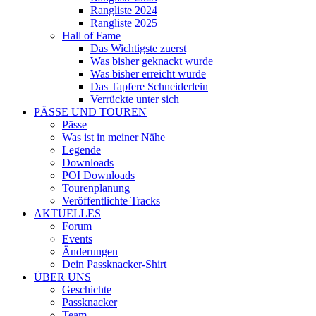
Rangliste 2024
Rangliste 2025
Hall of Fame
Das Wichtigste zuerst
Was bisher geknackt wurde
Was bisher erreicht wurde
Das Tapfere Schneiderlein
Verrückte unter sich
PÄSSE UND TOUREN
Pässe
Was ist in meiner Nähe
Legende
Downloads
POI Downloads
Tourenplanung
Veröffentlichte Tracks
AKTUELLES
Forum
Events
Änderungen
Dein Passknacker-Shirt
ÜBER UNS
Geschichte
Passknacker
Team