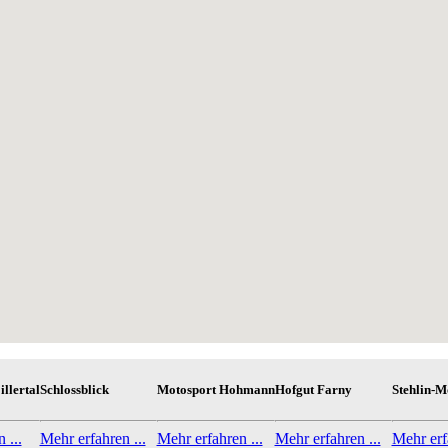
illertal
Schlossblick
Motosport Hohmann
Hofgut Farny
Stehlin-M
 ...
Mehr erfahren ...
Mehr erfahren ...
Mehr erfahren ...
Mehr erfa