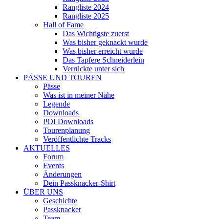
Rangliste 2024
Rangliste 2025
Hall of Fame
Das Wichtigste zuerst
Was bisher geknackt wurde
Was bisher erreicht wurde
Das Tapfere Schneiderlein
Verrückte unter sich
PÄSSE UND TOUREN
Pässe
Was ist in meiner Nähe
Legende
Downloads
POI Downloads
Tourenplanung
Veröffentlichte Tracks
AKTUELLES
Forum
Events
Änderungen
Dein Passknacker-Shirt
ÜBER UNS
Geschichte
Passknacker
Team