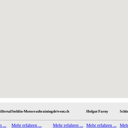
illertal
Stehlin-Motorradtraining
drivent.ch
Hofgut Farny
Schlo
 ...
Mehr erfahren ...
Mehr erfahren ...
Mehr erfahren ...
Mehr