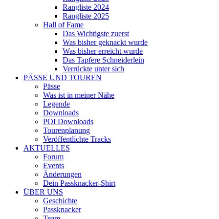
Rangliste 2024
Rangliste 2025
Hall of Fame
Das Wichtigste zuerst
Was bisher geknackt wurde
Was bisher erreicht wurde
Das Tapfere Schneiderlein
Verrückte unter sich
PÄSSE UND TOUREN
Pässe
Was ist in meiner Nähe
Legende
Downloads
POI Downloads
Tourenplanung
Veröffentlichte Tracks
AKTUELLES
Forum
Events
Änderungen
Dein Passknacker-Shirt
ÜBER UNS
Geschichte
Passknacker
Team