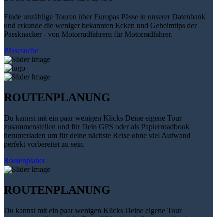
Finde unzählige Touren über Europas Pässe in unserer Datenbank
und erkunde die weniger bekannten Ecken und Geheimtips der
Passknacker - von Motorradfahrern für Motorradfahrer.
Pässesuche
ROUTENPLANUNG
Du kannst mit ein paar wenigen Klicks Deine eigene Tour
zusammenstellen und für Dein GPS oder als Papierroadbook
herunterladen um für deine nächste Reise ohne viel Aufwand
perfekt vorbereitet zu sein.
Routenplaner
ROUTENPLANUNG
Du kannst mit ein paar wenigen Klicks Deine eigene Tour