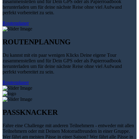
zusammenstellen und für Dein GPS oder als Papierroadbook
herunterladen um für deine nächste Reise ohne viel Aufwand
perfekt vorbereitet zu sein.
Routenplaner
ROUTENPLANUNG
Du kannst mit ein paar wenigen Klicks Deine eigene Tour
zusammenstellen und für Dein GPS oder als Papierroadbook
herunterladen um für deine nächste Reise ohne viel Aufwand
perfekt vorbereitet zu sein.
Routenplaner
PASSKNACKER
Fahre eine Challenge mit anderen Teilnehmern - entweder mit allen
Teilnehmern oder mit Deinen Motorradfreunden in einer Gruppe.
Wer fährt am meisten Pässe in einer Saison? Wer fährt alle Pässe in