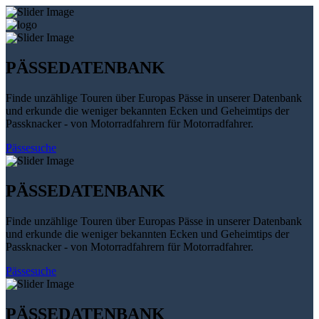
PÄSSEDATENBANK
Finde unzählige Touren über Europas Pässe in unserer Datenbank
und erkunde die weniger bekannten Ecken und Geheimtips der
Passknacker - von Motorradfahrern für Motorradfahrer.
Pässesuche
PÄSSEDATENBANK
Finde unzählige Touren über Europas Pässe in unserer Datenbank
und erkunde die weniger bekannten Ecken und Geheimtips der
Passknacker - von Motorradfahrern für Motorradfahrer.
Pässesuche
PÄSSEDATENBANK