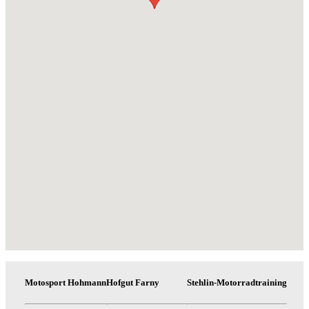
Motosport Hohmann
Hofgut Farny
Stehlin-Motorradtraining