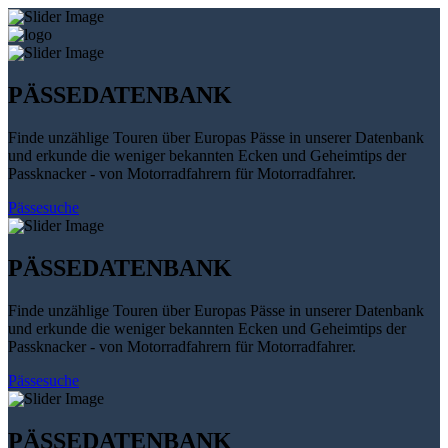
PÄSSEDATENBANK
Finde unzählige Touren über Europas Pässe in unserer Datenbank
und erkunde die weniger bekannten Ecken und Geheimtips der
Passknacker - von Motorradfahrern für Motorradfahrer.
Pässesuche
PÄSSEDATENBANK
Finde unzählige Touren über Europas Pässe in unserer Datenbank
und erkunde die weniger bekannten Ecken und Geheimtips der
Passknacker - von Motorradfahrern für Motorradfahrer.
Pässesuche
PÄSSEDATENBANK