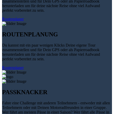
zusammenstellen und für Dein GPS oder als Papierroadbook
herunterladen um für deine nächste Reise ohne viel Aufwand
perfekt vorbereitet zu sein.
Routenplaner
ROUTENPLANUNG
Du kannst mit ein paar wenigen Klicks Deine eigene Tour
zusammenstellen und für Dein GPS oder als Papierroadbook
herunterladen um für deine nächste Reise ohne viel Aufwand
perfekt vorbereitet zu sein.
Routenplaner
PASSKNACKER
Fahre eine Challenge mit anderen Teilnehmern - entweder mit allen
Teilnehmern oder mit Deinen Motorradfreunden in einer Gruppe.
Wer fährt am meisten Pässe in einer Saison? Wer fährt alle Pässe in