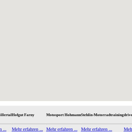
illertal
Hofgut Farny
Motosport Hohmann
Stehlin-Motorradtraining
drive
 ...
Mehr erfahren ...
Mehr erfahren ...
Mehr erfahren ...
Mehr