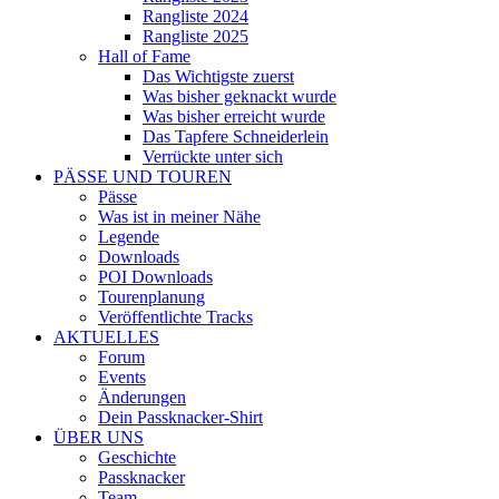
Rangliste 2024
Rangliste 2025
Hall of Fame
Das Wichtigste zuerst
Was bisher geknackt wurde
Was bisher erreicht wurde
Das Tapfere Schneiderlein
Verrückte unter sich
PÄSSE UND TOUREN
Pässe
Was ist in meiner Nähe
Legende
Downloads
POI Downloads
Tourenplanung
Veröffentlichte Tracks
AKTUELLES
Forum
Events
Änderungen
Dein Passknacker-Shirt
ÜBER UNS
Geschichte
Passknacker
Team