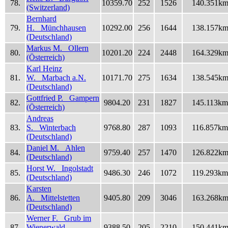
78.
10359.70
252
1526
140.351k
(Switzerland)
Bernhard
79.
H. Münchhausen
10292.00
256
1644
138.157k
(Deutschland)
Markus M. Ollern
80.
10201.20
224
2448
164.329k
(Österreich)
Karl Heinz
81.
W. Marbach a.N.
10171.70
275
1634
138.545k
(Deutschland)
Gottfried P. Gampern
82.
9804.20
231
1827
145.113km
(Österreich)
Andreas
83.
S. Winterbach
9768.80
287
1093
116.857km
(Deutschland)
Daniel M. Ahlen
84.
9759.40
257
1470
126.822k
(Deutschland)
Horst W. Ingolstadt
85.
9486.30
246
1072
119.293km
(Deutschland)
Karsten
86.
A. Mittelstetten
9405.80
209
3046
163.268k
(Deutschland)
Werner F. Grub im
87.
Wienerwald
9388.50
205
2210
150.441k