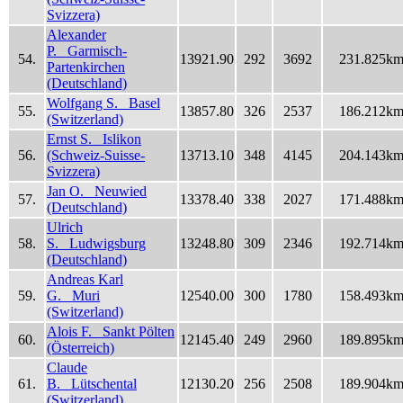
Svizzera)
Alexander
P. Garmisch-
54.
13921.90
292
3692
231.825k
Partenkirchen
(Deutschland)
Wolfgang S. Basel
55.
13857.80
326
2537
186.212k
(Switzerland)
Ernst S. Islikon
56.
(Schweiz-Suisse-
13713.10
348
4145
204.143k
Svizzera)
Jan O. Neuwied
57.
13378.40
338
2027
171.488k
(Deutschland)
Ulrich
58.
S. Ludwigsburg
13248.80
309
2346
192.714k
(Deutschland)
Andreas Karl
59.
G. Muri
12540.00
300
1780
158.493k
(Switzerland)
Alois F. Sankt Pölten
60.
12145.40
249
2960
189.895k
(Österreich)
Claude
61.
B. Lütschental
12130.20
256
2508
189.904k
(Switzerland)