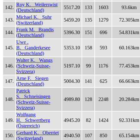
Roy K. Weilerswist
142.
5517.20
133
1603
93.6km
(Deutschland)
Michael K. Suhr
143.
5459.20
135
1279
72.305km
(Switzerland)
Frank M. Brandis
144.
5396.30
151
696
54.831km
(Deutschland)
Uwe .
145.
B. Ganderkesee
5353.10
158
593
60.163km
(Deutschland)
Walter K. Wangs
146.
(Schweiz-Suisse-
5197.10
99
1176
77.453km
Svizzera)
Arne F. Siegen
147.
5004.30
141
625
66.663km
(Deutschland)
Patrick
S. Schneisingen
148.
4989.80
128
2248
20.284km
(Schweiz-Suisse-
Svizzera)
Wolfgang
149.
H. Schwertberg
4945.20
82
1424
92.331km
(Österreich)
Gerhard K. Oberriet
150.
4940.50
107
850
65.154km
(Switzerland)