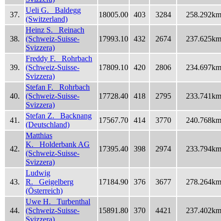
Ueli G. Baldegg
37.
18005.00
403
3284
258.292k
(Switzerland)
Heinz S. Reinach
38.
(Schweiz-Suisse-
17993.10
432
2674
237.625k
Svizzera)
Freddy F. Rohrbach
39.
(Schweiz-Suisse-
17809.10
420
2806
234.697k
Svizzera)
Stefan F. Rohrbach
40.
(Schweiz-Suisse-
17728.40
418
2795
233.741k
Svizzera)
Stefan Z. Backnang
41.
17567.70
414
3770
240.768k
(Deutschland)
Matthias
K. Holderbank AG
42.
17395.40
398
2974
233.794k
(Schweiz-Suisse-
Svizzera)
Ludwig
43.
R. Geigelberg
17184.90
376
3677
278.264k
(Österreich)
Uwe H. Turbenthal
44.
(Schweiz-Suisse-
15891.80
370
4421
237.402k
Svizzera)