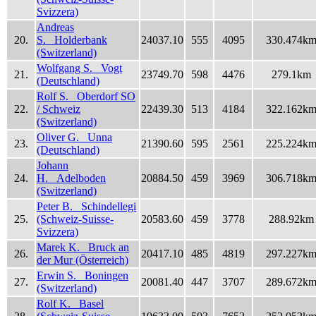
Svizzera)
Andreas
20.
S. Holderbank
24037.10
555
4095
330.474k
(Switzerland)
Wolfgang S. Vogt
21.
23749.70
598
4476
279.1km
(Deutschland)
Rolf S. Oberdorf SO
22.
/ Schweiz
22439.30
513
4184
322.162k
(Switzerland)
Oliver G. Unna
23.
21390.60
595
2561
225.224k
(Deutschland)
Johann
24.
H. Adelboden
20884.50
459
3969
306.718k
(Switzerland)
Peter B. Schindellegi
25.
(Schweiz-Suisse-
20583.60
459
3778
288.92km
Svizzera)
Marek K. Bruck an
26.
20417.10
485
4819
297.227k
der Mur (Österreich)
Erwin S. Boningen
27.
20081.40
447
3707
289.672k
(Switzerland)
Rolf K. Basel