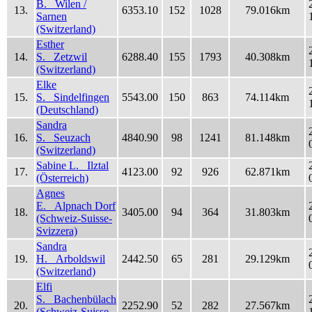
B. Wilen /
13.
6353.10
152
1028
79.016km
Sarnen
(Switzerland)
Esther
14.
S. Zetzwil
6288.40
155
1793
40.308km
(Switzerland)
Elke
15.
S. Sindelfingen
5543.00
150
863
74.114km
(Deutschland)
Sandra
16.
S. Seuzach
4840.90
98
1241
81.148km
(Switzerland)
Sabine L. Ilztal
17.
4123.00
92
926
62.871km
(Österreich)
Agnes
E. Alpnach Dorf
18.
3405.00
94
364
31.803km
(Schweiz-Suisse-
Svizzera)
Sandra
19.
H. Arboldswil
2442.50
65
281
29.129km
(Switzerland)
Elfi
S. Bachenbülach
20.
2252.90
52
282
27.567km
(Schweiz-Suisse-