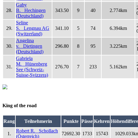
Gaby
28.
B. Hechingen
343.50
9
40
2.774km
(Deutschland)
Seline
29.
S. Lengnau AG
341.10
5
74
6.394km
(Switzerland)
Angelina
30.
v. Dietingen
296.80
8
95
3.225km
(Deutschland)
Gabriela
M. Hünenberg
31.
276.70
7
233
5.162km
See (Schweiz-
Suisse-Svizzera)
King of the road
Rang
Teilnehmerin
Punkte
Pässe
Kehren
Höhendiffer
Robert R. Schollach
1.
72692.30
1733
15743
1029.033k
(Österreich)