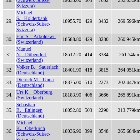
28.
(Schweiz-Suisse-
19633.00
503
7652
252.052k
Svizzera)
Michael
S. Holderbank
29.
18955.70
429
3432
269.596k
(Schweiz-Suisse-
Svizzera)
Eric S. Arboldswil
30.
18588.80
429
3280
260.945k
(Switzerland)
Manuel
31.
N. Dübendorf
18512.20
414
3384
261.54km
(Switzerland)
Volker B. Sauerlach
32.
18401.90
418
3815
264.051k
(Deutschland)
Dietrich M. Unna
33.
18375.00
510
2273
202.447k
(Deutschland)
Urs K. Oberburg
34.
18183.90
406
3666
265.891k
(Switzerland)
Sebastian
35.
B. Ettlingen
18052.80
503
2290
213.779k
(Deutschland)
Michael
K. Oberkirch
36.
18036.90
399
3548
265.684k
(Schweiz-Suisse-
Svizzera)