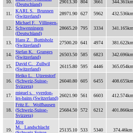
10.
29013.30
804
3661
344.361k
(Deutschland)
KARL S. Brunnen
11.
28971.90
627
5962
432.536k
(Switzerland)
Michael F. Villingen-
12.
Schwenningen
28665.20
795
3334
341.165k
(Deutschland)
Hans Z. Buttisholz
13.
27500.20
641
4974
381.622k
(Switzerland)
Stefan K. Granges
14.
26503.50
585
6823
342.696k
(Switzerland)
David C. Zullwil
15.
26115.80
595
4446
365.054k
(Switzerland)
Heiko L. Utzenstorf
16.
(Schweiz-Suisse-
26040.80
605
6455
408.655k
Svizzera)
miguel s. yverdon-
17.
26021.90
561
6603
412.574k
les-bains (Switzerland)
Fritz E. Wolfhausen
18.
(Schweiz-Suisse-
25684.50
572
6212
401.866k
Svizzera)
Jörg
M. Landschlacht
19.
25135.10
533
5340
374.46km
(Schweiz-Suisse-