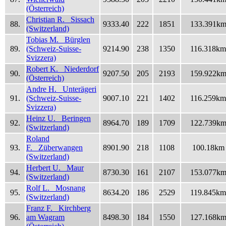
(Österreich)
Christian R. Sissach
88.
9333.40
222
1851
133.391k
(Switzerland)
Tobias M. Bürglen
89.
(Schweiz-Suisse-
9214.90
238
1350
116.318km
Svizzera)
Robert K. Niederdorf
90.
9207.50
205
2193
159.922k
(Österreich)
Andre H. Unterägeri
91.
(Schweiz-Suisse-
9007.10
221
1402
116.259km
Svizzera)
Heinz U. Beringen
92.
8964.70
189
1709
122.739k
(Switzerland)
Roland
93.
F. Züberwangen
8901.90
218
1108
100.18km
(Switzerland)
Herbert U. Maur
94.
8730.30
161
2107
153.077k
(Switzerland)
Rolf L. Mosnang
95.
8634.20
186
2529
119.845km
(Switzerland)
Franz F. Kirchberg
96.
am Wagram
8498.30
184
1550
127.168k