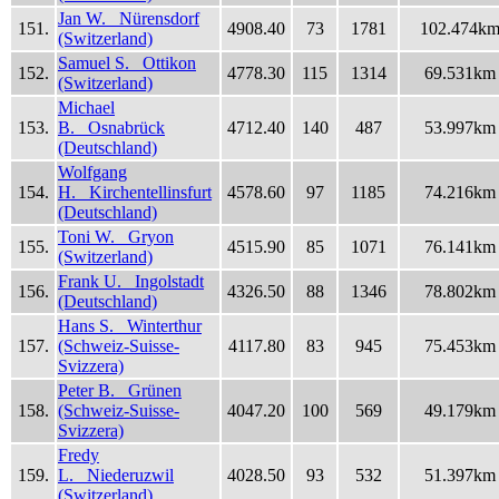
Jan W. Nürensdorf
151.
4908.40
73
1781
102.474k
(Switzerland)
Samuel S. Ottikon
152.
4778.30
115
1314
69.531km
(Switzerland)
Michael
153.
B. Osnabrück
4712.40
140
487
53.997km
(Deutschland)
Wolfgang
154.
H. Kirchentellinsfurt
4578.60
97
1185
74.216km
(Deutschland)
Toni W. Gryon
155.
4515.90
85
1071
76.141km
(Switzerland)
Frank U. Ingolstadt
156.
4326.50
88
1346
78.802km
(Deutschland)
Hans S. Winterthur
157.
(Schweiz-Suisse-
4117.80
83
945
75.453km
Svizzera)
Peter B. Grünen
158.
(Schweiz-Suisse-
4047.20
100
569
49.179km
Svizzera)
Fredy
159.
L. Niederuzwil
4028.50
93
532
51.397km
(Switzerland)