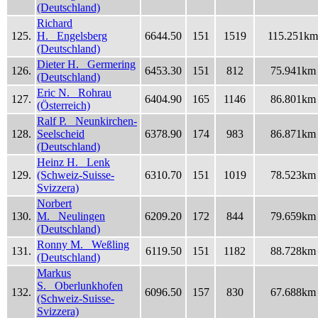
(Deutschland)
Richard
125.
H. Engelsberg
6644.50
151
1519
115.251km
(Deutschland)
Dieter H. Germering
126.
6453.30
151
812
75.941km
(Deutschland)
Eric N. Rohrau
127.
6404.90
165
1146
86.801km
(Österreich)
Ralf P. Neunkirchen-
128.
Seelscheid
6378.90
174
983
86.871km
(Deutschland)
Heinz H. Lenk
129.
(Schweiz-Suisse-
6310.70
151
1019
78.523km
Svizzera)
Norbert
130.
M. Neulingen
6209.20
172
844
79.659km
(Deutschland)
Ronny M. Weßling
131.
6119.50
151
1182
88.728km
(Deutschland)
Markus
S. Oberlunkhofen
132.
6096.50
157
830
67.688km
(Schweiz-Suisse-
Svizzera)