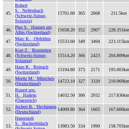
Robert
S. Neftenbach
45.
15701.60
365
2668
211.5km
(Schweiz-Suisse-
Svizzera)
Pius S. Hausen am
46.
15658.20
352
2907
228.351k
Albis (Switzerland)
Marc K. Obfelden
47.
15533.60
349
3494
223.115km
(Switzerland)
Kurt Z. Bonstetten
48.
(Schweiz-Suisse-
15514.20
366
2423
204.809k
Svizzera)
Hans R. Reinach
49.
15194.80
373
2171
195.003k
(Switzerland)
Moritz M. München
50.
14723.10
327
3320
210.069k
(Deutschland)
Rupert sen.
51.
H. Hallein
14032.50
306
2932
217.836k
(Österreich)
Jochen B. Hechingen
52.
14009.80
364
1665
167.606k
(Deutschland)
Hansruedi
S. Bachenbülach
53.
13983.50
334
1990
158.705k
(Schweiz-Suisse-