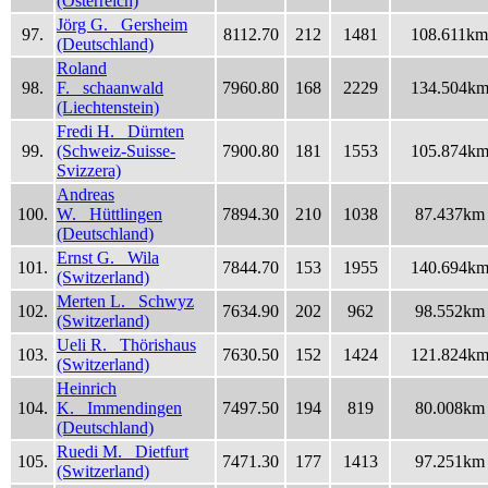
(Österreich)
Jörg G. Gersheim
97.
8112.70
212
1481
108.611km
(Deutschland)
Roland
98.
F. schaanwald
7960.80
168
2229
134.504k
(Liechtenstein)
Fredi H. Dürnten
99.
(Schweiz-Suisse-
7900.80
181
1553
105.874k
Svizzera)
Andreas
100.
W. Hüttlingen
7894.30
210
1038
87.437km
(Deutschland)
Ernst G. Wila
101.
7844.70
153
1955
140.694k
(Switzerland)
Merten L. Schwyz
102.
7634.90
202
962
98.552km
(Switzerland)
Ueli R. Thörishaus
103.
7630.50
152
1424
121.824k
(Switzerland)
Heinrich
104.
K. Immendingen
7497.50
194
819
80.008km
(Deutschland)
Ruedi M. Dietfurt
105.
7471.30
177
1413
97.251km
(Switzerland)