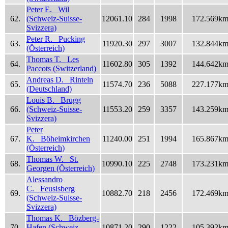
Peter E. Wil
62.
(Schweiz-Suisse-
12061.10
284
1998
172.569k
Svizzera)
Peter R. Pucking
63.
11920.30
297
3007
132.844k
(Österreich)
Thomas T. Les
64.
11602.80
305
1392
144.642k
Paccots (Switzerland)
Andreas D. Rinteln
65.
11574.70
236
5088
227.177k
(Deutschland)
Louis B. Brugg
66.
(Schweiz-Suisse-
11553.20
259
3357
143.259k
Svizzera)
Peter
67.
K. Böheimkirchen
11240.00
251
1994
165.867k
(Österreich)
Thomas W. St.
68.
10990.10
225
2748
173.231k
Georgen (Österreich)
Alessandro
C. Feusisberg
69.
10882.70
218
2456
172.469k
(Schweiz-Suisse-
Svizzera)
Thomas K. Bözberg-
70.
Hafen (Schweiz-
10871.20
290
1222
105.392k