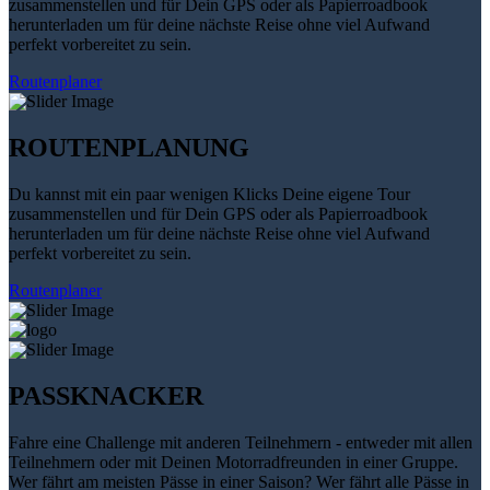
zusammenstellen und für Dein GPS oder als Papierroadbook
herunterladen um für deine nächste Reise ohne viel Aufwand
perfekt vorbereitet zu sein.
Routenplaner
ROUTENPLANUNG
Du kannst mit ein paar wenigen Klicks Deine eigene Tour
zusammenstellen und für Dein GPS oder als Papierroadbook
herunterladen um für deine nächste Reise ohne viel Aufwand
perfekt vorbereitet zu sein.
Routenplaner
PASSKNACKER
Fahre eine Challenge mit anderen Teilnehmern - entweder mit allen
Teilnehmern oder mit Deinen Motorradfreunden in einer Gruppe.
Wer fährt am meisten Pässe in einer Saison? Wer fährt alle Pässe in