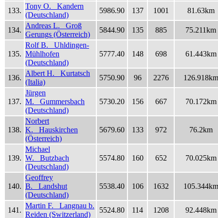
Tony O. Kandern
133.
5986.90
137
1001
81.63km
(Deutschland)
Andreas L. Groß
134.
5844.90
135
885
75.211km
Gerungs (Österreich)
Rolf B. Uhldingen-
135.
Mühlhofen
5777.40
148
698
61.443km
(Deutschland)
Albert H. Kurtatsch
136.
5750.90
96
2276
126.918k
(Italia)
Jürgen
137.
M. Gummersbach
5730.20
156
667
70.172km
(Deutschland)
Norbert
138.
K. Hauskirchen
5679.60
133
972
76.2km
(Österreich)
Michael
139.
W. Butzbach
5574.80
160
652
70.025km
(Deutschland)
Geoffrey
140.
B. Landshut
5538.40
106
1632
105.344k
(Deutschland)
Martin F. Langnau b.
141.
5524.80
114
1208
92.448km
Reiden (Switzerland)