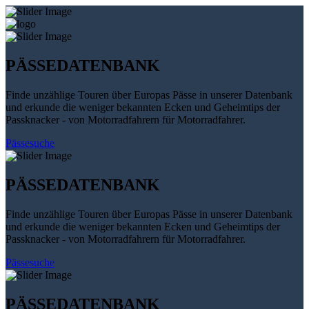
PÄSSEDATENBANK
Finde unzählige Touren über Europas Pässe in unserer Datenbank
und erkunde die weniger bekannten Ecken und Geheimtips der
Passknacker - von Motorradfahrern für Motorradfahrer.
Pässesuche
PÄSSEDATENBANK
Finde unzählige Touren über Europas Pässe in unserer Datenbank
und erkunde die weniger bekannten Ecken und Geheimtips der
Passknacker - von Motorradfahrern für Motorradfahrer.
Pässesuche
PÄSSEDATENBANK