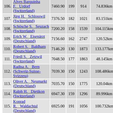
Alves Barquinha
106.
F. Urdorf
7460.90
199
914
74.836km
(Switzerland)
Jürg H. Schlosswil
107.
7376.50
182
1021
83.151km
(Switzerland)
Schösche S. Seuzach
108.
7200.20
158
1539
104.115km
(Switzerland)
Erich W. Eisenärzt
109.
7156.60
162
2747
120.52km
(Deutschland)
Robert S. Baldham
110.
7146.20
130
1873
133.177k
(Deutschland)
Friedl S. Zetzwil
111.
7048.50
177
1863
48.145km
(Switzerland)
Radisa A. Bern
112.
(Schweiz-Suisse-
7039.30
150
1243
108.486k
Svizzera)
Oliver A. Neumarkt
113.
7035.70
150
1775
120.04km
(Deutschland)
Ralph H. Dietikon
114.
6947.30
159
1296
89.996km
(Switzerland)
Konrad
115.
R. Waldachtal
6925.00
191
1056
100.732k
(Deutschland)