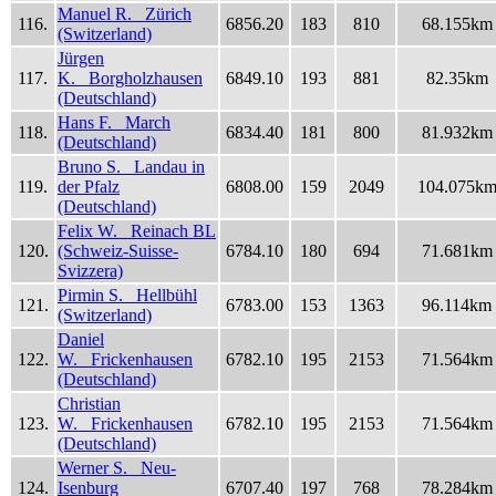
Manuel R. Zürich
116.
6856.20
183
810
68.155km
(Switzerland)
Jürgen
117.
K. Borgholzhausen
6849.10
193
881
82.35km
(Deutschland)
Hans F. March
118.
6834.40
181
800
81.932km
(Deutschland)
Bruno S. Landau in
119.
der Pfalz
6808.00
159
2049
104.075k
(Deutschland)
Felix W. Reinach BL
120.
(Schweiz-Suisse-
6784.10
180
694
71.681km
Svizzera)
Pirmin S. Hellbühl
121.
6783.00
153
1363
96.114km
(Switzerland)
Daniel
122.
W. Frickenhausen
6782.10
195
2153
71.564km
(Deutschland)
Christian
123.
W. Frickenhausen
6782.10
195
2153
71.564km
(Deutschland)
Werner S. Neu-
124.
Isenburg
6707.40
197
768
78.284km