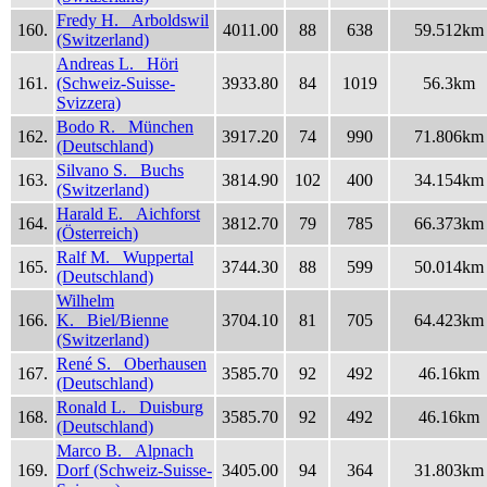
Fredy H. Arboldswil
160.
4011.00
88
638
59.512km
(Switzerland)
Andreas L. Höri
161.
(Schweiz-Suisse-
3933.80
84
1019
56.3km
Svizzera)
Bodo R. München
162.
3917.20
74
990
71.806km
(Deutschland)
Silvano S. Buchs
163.
3814.90
102
400
34.154km
(Switzerland)
Harald E. Aichforst
164.
3812.70
79
785
66.373km
(Österreich)
Ralf M. Wuppertal
165.
3744.30
88
599
50.014km
(Deutschland)
Wilhelm
166.
K. Biel/Bienne
3704.10
81
705
64.423km
(Switzerland)
René S. Oberhausen
167.
3585.70
92
492
46.16km
(Deutschland)
Ronald L. Duisburg
168.
3585.70
92
492
46.16km
(Deutschland)
Marco B. Alpnach
169.
Dorf (Schweiz-Suisse-
3405.00
94
364
31.803km