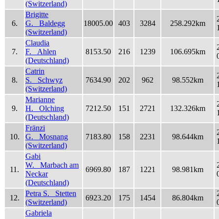
(Switzerland)
Brigitte
6.
G. Baldegg
18005.00
403
3284
258.292km
(Switzerland)
Claudia
7.
F. Ahlen
8153.50
216
1239
106.695km
(Deutschland)
Catrin
8.
S. Schwyz
7634.90
202
962
98.552km
(Switzerland)
Marianne
9.
H. Olching
7212.50
151
2721
132.326km
(Deutschland)
Fränzi
10.
G. Mosnang
7183.80
158
2231
98.644km
(Switzerland)
Gabi
W. Marbach am
11.
6969.80
187
1221
98.981km
Neckar
(Deutschland)
Petra S. Stetten
12.
6923.20
175
1454
86.804km
(Switzerland)
Gabriela