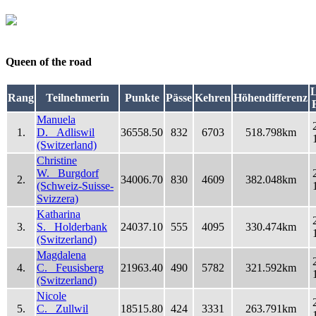
Queen of the road
L
Rang
Teilnehmerin
Punkte
Pässe
Kehren
Höhendifferenz
Manuela
1.
D. Adliswil
36558.50
832
6703
518.798km
(Switzerland)
Christine
W. Burgdorf
2.
34006.70
830
4609
382.048km
(Schweiz-Suisse-
Svizzera)
Katharina
3.
S. Holderbank
24037.10
555
4095
330.474km
(Switzerland)
Magdalena
4.
C. Feusisberg
21963.40
490
5782
321.592km
(Switzerland)
Nicole
5.
C. Zullwil
18515.80
424
3331
263.791km