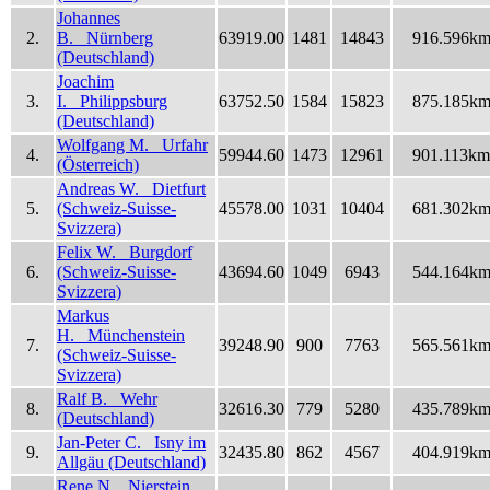
Johannes
2.
B. Nürnberg
63919.00
1481
14843
916.596k
(Deutschland)
Joachim
3.
I. Philippsburg
63752.50
1584
15823
875.185k
(Deutschland)
Wolfgang M. Urfahr
4.
59944.60
1473
12961
901.113km
(Österreich)
Andreas W. Dietfurt
5.
(Schweiz-Suisse-
45578.00
1031
10404
681.302k
Svizzera)
Felix W. Burgdorf
6.
(Schweiz-Suisse-
43694.60
1049
6943
544.164k
Svizzera)
Markus
H. Münchenstein
7.
39248.90
900
7763
565.561k
(Schweiz-Suisse-
Svizzera)
Ralf B. Wehr
8.
32616.30
779
5280
435.789k
(Deutschland)
Jan-Peter C. Isny im
9.
32435.80
862
4567
404.919k
Allgäu (Deutschland)
Rene N. Nierstein