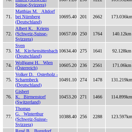
Suisse-Svizzera)
Matthias M. Altdorf
71.
bei Nürnberg
10695.40
201
2662
173.036k
(Deutschland)
Albert K. Kriens
72.
(Schweiz-Suisse-
10657.00
250
1764
140.12km
Svizzera)
Sven
73.
M. Kirchensittenbach
10634.40
275
1641
92.128km
(Deutschland)
Wolfgang H. Wien
74.
10605.20
236
2561
171.06km
(Österreich)
Volker D. Osterholz -
75.
Scharmbeck
10491.10
274
1478
131.219k
(Deutschland)
Gisbert
76.
K. Birmenstorf
10453.20
271
1466
114.899km
(Switzerland)
Thomas
G. Winterthur
77.
10388.40
256
2288
123.597k
(Schweiz-Suisse-
Svizzera)
René B. Burgdorf