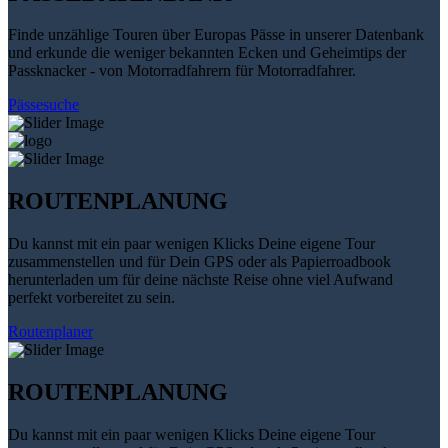
Finde unzählige Touren über Europas Pässe in unserer Datenbank
und erkunde die weniger bekannten Ecken und Geheimtips der
Passknacker - von Motorradfahrern für Motorradfahrer.
Pässesuche
ROUTENPLANUNG
Du kannst mit ein paar wenigen Klicks Deine eigene Tour
zusammenstellen und für Dein GPS oder als Papierroadbook
herunterladen um für deine nächste Reise ohne viel Aufwand
perfekt vorbereitet zu sein.
Routenplaner
ROUTENPLANUNG
Du kannst mit ein paar wenigen Klicks Deine eigene Tour