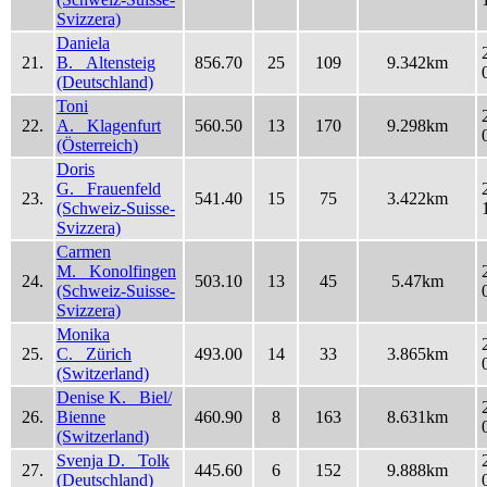
Svizzera)
Daniela
21.
B. Altensteig
856.70
25
109
9.342km
(Deutschland)
Toni
22.
A. Klagenfurt
560.50
13
170
9.298km
(Österreich)
Doris
G. Frauenfeld
23.
541.40
15
75
3.422km
(Schweiz-Suisse-
Svizzera)
Carmen
M. Konolfingen
24.
503.10
13
45
5.47km
(Schweiz-Suisse-
Svizzera)
Monika
25.
C. Zürich
493.00
14
33
3.865km
(Switzerland)
Denise K. Biel/
26.
Bienne
460.90
8
163
8.631km
(Switzerland)
Svenja D. Tolk
27.
445.60
6
152
9.888km
(Deutschland)