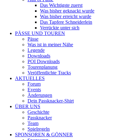
Das Wichtigste zuerst
Was bisher geknackt wurde
Was bisher erreicht wurde
Das Tapfere Schneiderlein
Verrückte unter sich
PÄSSE UND TOUREN
Pässe
Was ist in meiner Nähe
Legende
Downloads
POI Downloads
Tourenplanung
Veröffentlichte Tracks
AKTUELLES
Forum
Events
Änderungen
Dein Passknacker-Shirt
ÜBER UNS
Geschichte
Passknacker
Team
Spielregeln
SPONSOREN & GÖNNER