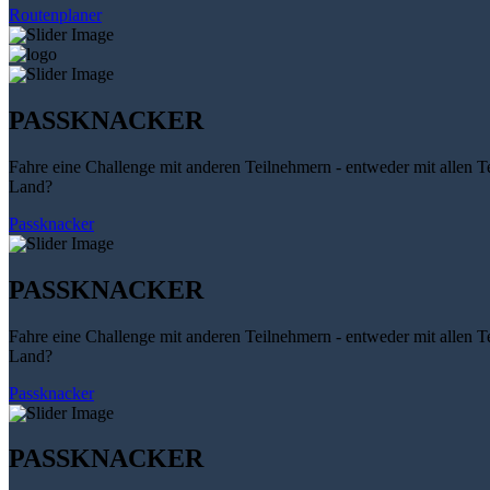
Routenplaner
PASSKNACKER
Fahre eine Challenge mit anderen Teilnehmern - entweder mit allen T
Land?
Passknacker
PASSKNACKER
Fahre eine Challenge mit anderen Teilnehmern - entweder mit allen T
Land?
Passknacker
PASSKNACKER