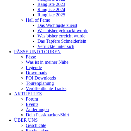
Rangliste 2023
Rangliste 2024
Rangliste 2025
Hall of Fame
Das Wichtigste zuerst
Was bisher geknackt wurde
Was bisher erreicht wurde
Das Tapfere Schneiderlein
Verrückte unter sich
PÄSSE UND TOUREN
Pässe
Was ist in meiner Nähe
Legende
Downloads
POI Downloads
Tourenplanung
Veröffentlichte Tracks
AKTUELLES
Forum
Events
Änderungen
Dein Passknacker-Shirt
ÜBER UNS
Geschichte
Passknacker