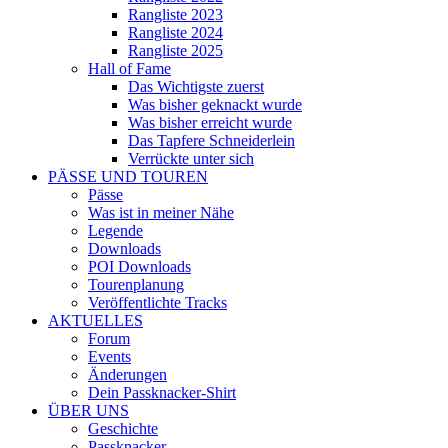
Rangliste 2023
Rangliste 2024
Rangliste 2025
Hall of Fame
Das Wichtigste zuerst
Was bisher geknackt wurde
Was bisher erreicht wurde
Das Tapfere Schneiderlein
Verrückte unter sich
PÄSSE UND TOUREN
Pässe
Was ist in meiner Nähe
Legende
Downloads
POI Downloads
Tourenplanung
Veröffentlichte Tracks
AKTUELLES
Forum
Events
Änderungen
Dein Passknacker-Shirt
ÜBER UNS
Geschichte
Passknacker