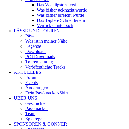
Das Wichtigste zuerst
Was bisher geknackt wurde
Was bisher erreicht wurde
Das Tapfere Schneiderlein
Verrückte unter sich
PÄSSE UND TOUREN
Pässe
Was ist in meiner Nähe
Legende
Downloads
POI Downloads
Tourenplanung
Veröffentlichte Tracks
AKTUELLES
Forum
Events
Änderungen
Dein Passknacker-Shirt
ÜBER UNS
Geschichte
Passknacker
Team
Spielregeln
SPONSOREN & GÖNNER