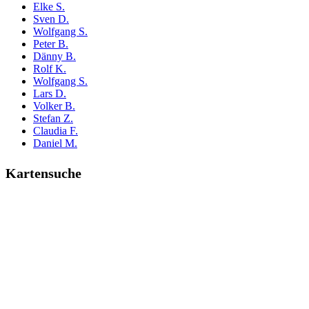
Elke S.
Sven D.
Wolfgang S.
Peter B.
Dänny B.
Rolf K.
Wolfgang S.
Lars D.
Volker B.
Stefan Z.
Claudia F.
Daniel M.
Kartensuche