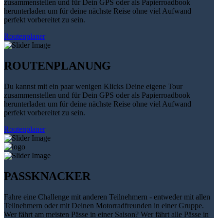
zusammenstellen und für Dein GPS oder als Papierroadbook
herunterladen um für deine nächste Reise ohne viel Aufwand
perfekt vorbereitet zu sein.
Routenplaner
ROUTENPLANUNG
Du kannst mit ein paar wenigen Klicks Deine eigene Tour
zusammenstellen und für Dein GPS oder als Papierroadbook
herunterladen um für deine nächste Reise ohne viel Aufwand
perfekt vorbereitet zu sein.
Routenplaner
PASSKNACKER
Fahre eine Challenge mit anderen Teilnehmern - entweder mit allen
Teilnehmern oder mit Deinen Motorradfreunden in einer Gruppe.
Wer fährt am meisten Pässe in einer Saison? Wer fährt alle Pässe in