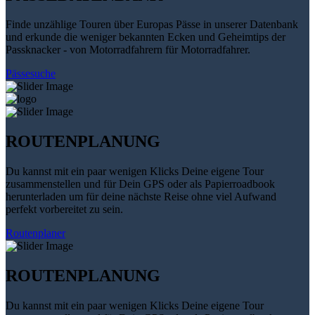
Finde unzählige Touren über Europas Pässe in unserer Datenbank
und erkunde die weniger bekannten Ecken und Geheimtips der
Passknacker - von Motorradfahrern für Motorradfahrer.
Pässesuche
ROUTENPLANUNG
Du kannst mit ein paar wenigen Klicks Deine eigene Tour
zusammenstellen und für Dein GPS oder als Papierroadbook
herunterladen um für deine nächste Reise ohne viel Aufwand
perfekt vorbereitet zu sein.
Routenplaner
ROUTENPLANUNG
Du kannst mit ein paar wenigen Klicks Deine eigene Tour