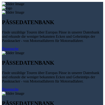
PÄSSEDATENBANK
Finde unzählige Touren über Europas Pässe in unserer Datenbank
und erkunde die weniger bekannten Ecken und Geheimtips der
Passknacker - von Motorradfahrern für Motorradfahrer.
Pässesuche
PÄSSEDATENBANK
Finde unzählige Touren über Europas Pässe in unserer Datenbank
und erkunde die weniger bekannten Ecken und Geheimtips der
Passknacker - von Motorradfahrern für Motorradfahrer.
Pässesuche
PÄSSEDATENBANK