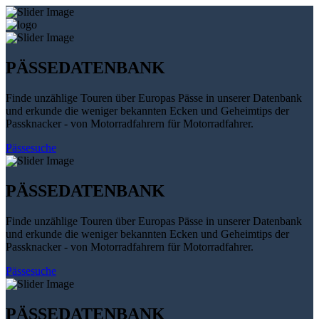
PÄSSEDATENBANK
Finde unzählige Touren über Europas Pässe in unserer Datenbank
und erkunde die weniger bekannten Ecken und Geheimtips der
Passknacker - von Motorradfahrern für Motorradfahrer.
Pässesuche
PÄSSEDATENBANK
Finde unzählige Touren über Europas Pässe in unserer Datenbank
und erkunde die weniger bekannten Ecken und Geheimtips der
Passknacker - von Motorradfahrern für Motorradfahrer.
Pässesuche
PÄSSEDATENBANK