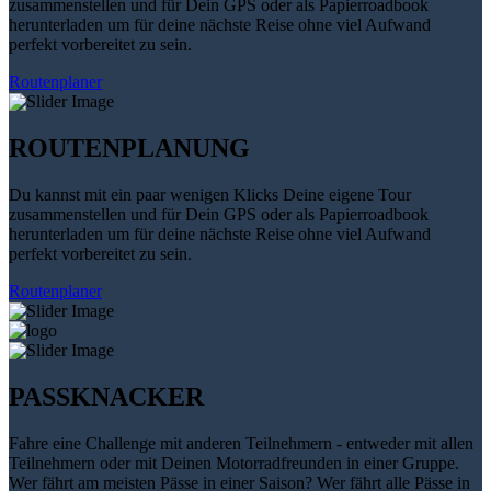
zusammenstellen und für Dein GPS oder als Papierroadbook
herunterladen um für deine nächste Reise ohne viel Aufwand
perfekt vorbereitet zu sein.
Routenplaner
ROUTENPLANUNG
Du kannst mit ein paar wenigen Klicks Deine eigene Tour
zusammenstellen und für Dein GPS oder als Papierroadbook
herunterladen um für deine nächste Reise ohne viel Aufwand
perfekt vorbereitet zu sein.
Routenplaner
PASSKNACKER
Fahre eine Challenge mit anderen Teilnehmern - entweder mit allen
Teilnehmern oder mit Deinen Motorradfreunden in einer Gruppe.
Wer fährt am meisten Pässe in einer Saison? Wer fährt alle Pässe in