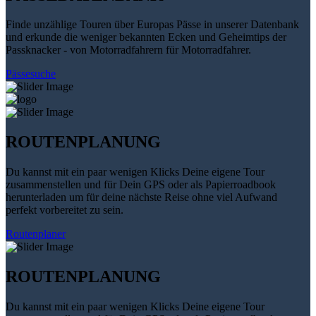
Finde unzählige Touren über Europas Pässe in unserer Datenbank
und erkunde die weniger bekannten Ecken und Geheimtips der
Passknacker - von Motorradfahrern für Motorradfahrer.
Pässesuche
ROUTENPLANUNG
Du kannst mit ein paar wenigen Klicks Deine eigene Tour
zusammenstellen und für Dein GPS oder als Papierroadbook
herunterladen um für deine nächste Reise ohne viel Aufwand
perfekt vorbereitet zu sein.
Routenplaner
ROUTENPLANUNG
Du kannst mit ein paar wenigen Klicks Deine eigene Tour