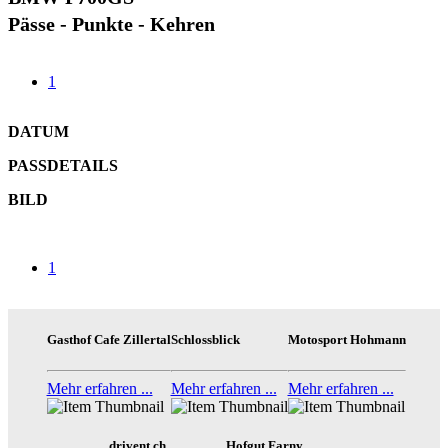
Pässe - Punkte - Kehren
1
DATUM
PASSDETAILS
BILD
1
Gasthof Cafe Zillertal
Schlossblick
Motosport Hohmann
Mehr erfahren ...
Mehr erfahren ...
Mehr erfahren ...
drivent.ch
Hofgut Farny