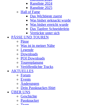
Rangliste 2024
Rangliste 2025
Hall of Fame
Das Wichtigste zuerst
Was bisher geknackt wurde
Was bisher erreicht wurde
Das Tapfere Schneiderlein
Verrückte unter sich
PÄSSE UND TOUREN
Pässe
Was ist in meiner Nähe
Legende
Downloads
POI Downloads
Tourenplanung
Veröffentlichte Tracks
AKTUELLES
Forum
Events
Änderungen
Dein Passknacker-Shirt
ÜBER UNS
Geschichte
Passknacker
Team