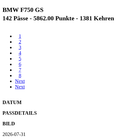
BMW F750 GS
142 Pässe - 5862.00 Punkte - 1381 Kehren
1
2
3
4
5
6
7
8
Next
Next
DATUM
PASSDETAILS
BILD
2026-07-31