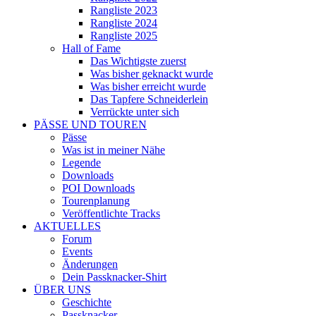
Rangliste 2023
Rangliste 2024
Rangliste 2025
Hall of Fame
Das Wichtigste zuerst
Was bisher geknackt wurde
Was bisher erreicht wurde
Das Tapfere Schneiderlein
Verrückte unter sich
PÄSSE UND TOUREN
Pässe
Was ist in meiner Nähe
Legende
Downloads
POI Downloads
Tourenplanung
Veröffentlichte Tracks
AKTUELLES
Forum
Events
Änderungen
Dein Passknacker-Shirt
ÜBER UNS
Geschichte
Passknacker