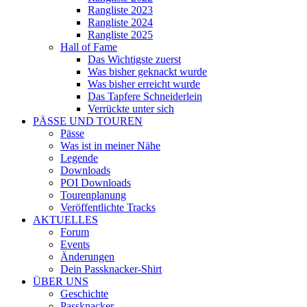
Rangliste 2023
Rangliste 2024
Rangliste 2025
Hall of Fame
Das Wichtigste zuerst
Was bisher geknackt wurde
Was bisher erreicht wurde
Das Tapfere Schneiderlein
Verrückte unter sich
PÄSSE UND TOUREN
Pässe
Was ist in meiner Nähe
Legende
Downloads
POI Downloads
Tourenplanung
Veröffentlichte Tracks
AKTUELLES
Forum
Events
Änderungen
Dein Passknacker-Shirt
ÜBER UNS
Geschichte
Passknacker