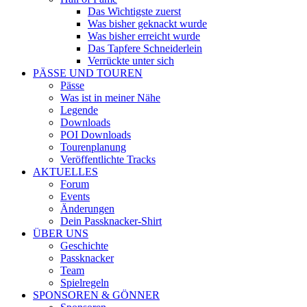
Das Wichtigste zuerst
Was bisher geknackt wurde
Was bisher erreicht wurde
Das Tapfere Schneiderlein
Verrückte unter sich
PÄSSE UND TOUREN
Pässe
Was ist in meiner Nähe
Legende
Downloads
POI Downloads
Tourenplanung
Veröffentlichte Tracks
AKTUELLES
Forum
Events
Änderungen
Dein Passknacker-Shirt
ÜBER UNS
Geschichte
Passknacker
Team
Spielregeln
SPONSOREN & GÖNNER