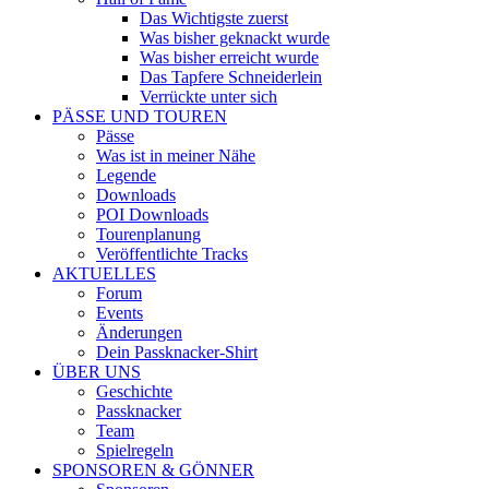
Das Wichtigste zuerst
Was bisher geknackt wurde
Was bisher erreicht wurde
Das Tapfere Schneiderlein
Verrückte unter sich
PÄSSE UND TOUREN
Pässe
Was ist in meiner Nähe
Legende
Downloads
POI Downloads
Tourenplanung
Veröffentlichte Tracks
AKTUELLES
Forum
Events
Änderungen
Dein Passknacker-Shirt
ÜBER UNS
Geschichte
Passknacker
Team
Spielregeln
SPONSOREN & GÖNNER