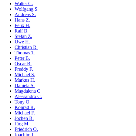
Walter G.
Wolfgang S.
Andreas S.
Hans Z.
Felix H.
Ralf B.
Stefan Z.
Uwe H.
Christian R.
Thomas T.
Peter B.
Oscar B.
Freddy F.
Michael S.
Markus H.
Daniela S.
Magdalena C.
Alessandro C.
Tony O.
Konrad R.
Michael F.
Jochen B.
Jürg M.
Friedrich O.
Joachim I.