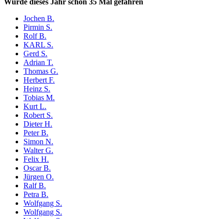
Wurde dieses Jahr schon 35 Mal gefahren
Jochen B.
Pirmin S.
Rolf B.
KARL S.
Gerd S.
Adrian T.
Thomas G.
Herbert F.
Heinz S.
Tobias M.
Kurt L.
Robert S.
Dieter H.
Peter B.
Simon N.
Walter G.
Felix H.
Oscar B.
Jürgen O.
Ralf B.
Petra B.
Wolfgang S.
Wolfgang S.