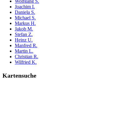
Wolfgang S.
Joachim I.
Daniela S.
Michael S.
Markus H.
Jakob M.
Stefan Z.
Heinz U.
Manfred R.
Martin L.
Christian R.
Wilfried K.
Kartensuche