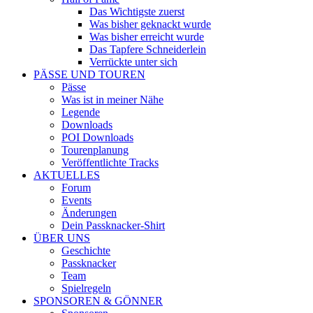
Das Wichtigste zuerst
Was bisher geknackt wurde
Was bisher erreicht wurde
Das Tapfere Schneiderlein
Verrückte unter sich
PÄSSE UND TOUREN
Pässe
Was ist in meiner Nähe
Legende
Downloads
POI Downloads
Tourenplanung
Veröffentlichte Tracks
AKTUELLES
Forum
Events
Änderungen
Dein Passknacker-Shirt
ÜBER UNS
Geschichte
Passknacker
Team
Spielregeln
SPONSOREN & GÖNNER