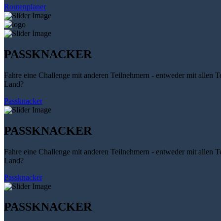
Routenplaner
PASSKNACKER
Fahre eine Challenge mit anderen Teilnehmern - entweder mit allen T
Land?
Passknacker
PASSKNACKER
Fahre eine Challenge mit anderen Teilnehmern - entweder mit allen T
Land?
Passknacker
PASSKNACKER