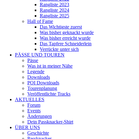
Rangliste 2023
Rangliste 2024
Rangliste 2025
Hall of Fame
Das Wichtigste zuerst
Was bisher geknackt wurde
Was bisher erreicht wurde
Das Tapfere Schneiderlein
Verrückte unter sich
PÄSSE UND TOUREN
Pässe
Was ist in meiner Nähe
Legende
Downloads
POI Downloads
Tourenplanung
Veröffentlichte Tracks
AKTUELLES
Forum
Events
Änderungen
Dein Passknacker-Shirt
ÜBER UNS
Geschichte
Passknacker