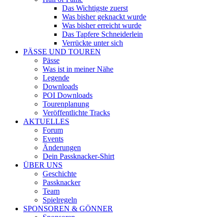
Das Wichtigste zuerst
Was bisher geknackt wurde
Was bisher erreicht wurde
Das Tapfere Schneiderlein
Verrückte unter sich
PÄSSE UND TOUREN
Pässe
Was ist in meiner Nähe
Legende
Downloads
POI Downloads
Tourenplanung
Veröffentlichte Tracks
AKTUELLES
Forum
Events
Änderungen
Dein Passknacker-Shirt
ÜBER UNS
Geschichte
Passknacker
Team
Spielregeln
SPONSOREN & GÖNNER