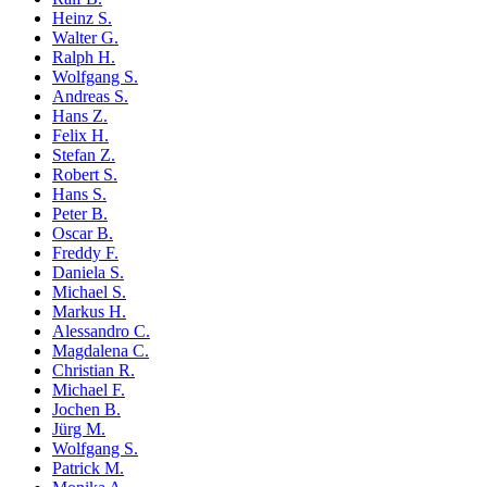
Heinz S.
Walter G.
Ralph H.
Wolfgang S.
Andreas S.
Hans Z.
Felix H.
Stefan Z.
Robert S.
Hans S.
Peter B.
Oscar B.
Freddy F.
Daniela S.
Michael S.
Markus H.
Alessandro C.
Magdalena C.
Christian R.
Michael F.
Jochen B.
Jürg M.
Wolfgang S.
Patrick M.