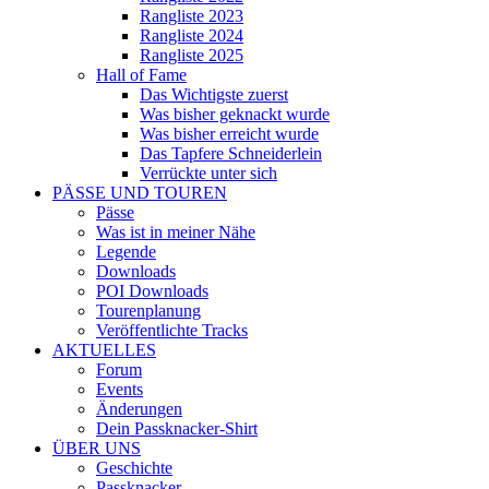
Rangliste 2023
Rangliste 2024
Rangliste 2025
Hall of Fame
Das Wichtigste zuerst
Was bisher geknackt wurde
Was bisher erreicht wurde
Das Tapfere Schneiderlein
Verrückte unter sich
PÄSSE UND TOUREN
Pässe
Was ist in meiner Nähe
Legende
Downloads
POI Downloads
Tourenplanung
Veröffentlichte Tracks
AKTUELLES
Forum
Events
Änderungen
Dein Passknacker-Shirt
ÜBER UNS
Geschichte
Passknacker