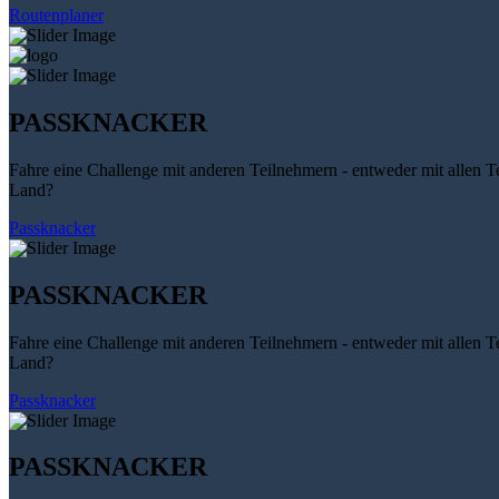
Routenplaner
PASSKNACKER
Fahre eine Challenge mit anderen Teilnehmern - entweder mit allen T
Land?
Passknacker
PASSKNACKER
Fahre eine Challenge mit anderen Teilnehmern - entweder mit allen T
Land?
Passknacker
PASSKNACKER