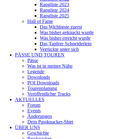
Rangliste 2023
Rangliste 2024
Rangliste 2025
Hall of Fame
Das Wichtigste zuerst
Was bisher geknackt wurde
Was bisher erreicht wurde
Das Tapfere Schneiderlein
Verrückte unter sich
PÄSSE UND TOUREN
Pässe
Was ist in meiner Nähe
Legende
Downloads
POI Downloads
Tourenplanung
Veröffentlichte Tracks
AKTUELLES
Forum
Events
Änderungen
Dein Passknacker-Shirt
ÜBER UNS
Geschichte
Passknacker