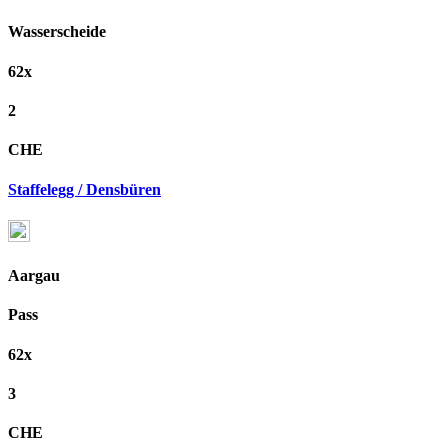
Wasserscheide
62x
2
CHE
Staffelegg / Densbüren
Aargau
Pass
62x
3
CHE